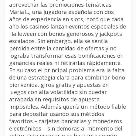
aprovechar las promociones temáticas.
María L., una jugadora española con dos
años de experiencia en slots, notó que cada
año los casinos lanzan eventos especiales de
Halloween con bonos generosos y jackpots
escalados. Sin embargo, ella se sentía
perdida entre la cantidad de ofertas y no
lograba transformar esas bonificaciones en
ganancias reales ni retirarlas rápidamente.
En su caso el principal problema era la falta
de una estrategia clara para combinar bono
bienvenida, giros gratis y apuestas en
juegos con alta volatilidad sin quedar
atrapada en requisitos de apuesta
imposibles. Además quería un método fiable
para depositar usando sus métodos
favoritos – tarjetas bancarias y monederos
electrónicos – sin demoras al momento del
retiro. Este escenario es bastante común