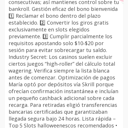
consecutivas; así mantienes control sobre tu
bankroll. Gestión eficaz del bono bienvenida
1️⃣ Reclamar el bono dentro del plazo
estable­cido. 2️⃣ Convertir los giros gratis
exclusivamente en slots elegidos
previamente. 3️⃣ Cumplir parcialmente los
requisitos apostando solo $10‑$20 por
sesión para evitar sobrecargar tu saldo.
Industry Secret: Los casinos suelen excluir
ciertos juegos “high‑roller” del cálculo total
wagering. Verifica siempre la lista blanca
antes de comenzar. Optimización de pagos
María optó por depósitos vía Skrill porque
ofrecían confirmación instantánea e incluían
un pequeño cashback adicional sobre cada
recarga. Para retiradas eligió transferencias
bancarias certificadas que garantizaban
llegada segura bajo 24 horas. Lista rápida –
Top 5 Slots halloweenescos recomendados •