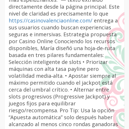
directamente desde la página principal. Este
nivel de claridad es precisamente lo que
https://casinovalenciaonline.com/
entrega a
sus usuarios cuando buscan experiencias
seguras e inmersivas. Estrategia propuesta
por Casino Online Conociendo los recursos
disponibles, María diseñó una hoja‑de‑ruta
basada en tres pilares fundamentales:
Selección inteligente de slots • Priorizar
máquinas con alta tasa payline pero
volatilidad media‑alta. • Apostar siempre al
máximo permitido cuando el jackpot está
cerca del umbral crítico. • Alternar entre
slots progresivos (Progressive Jackpot) y
juegos fijos para equilibrar
riesgo/recompensa. Pro Tip: Usa la opción
“Apuesta automática” solo después haber
alcanzado al menos cinco rondas ganadoras