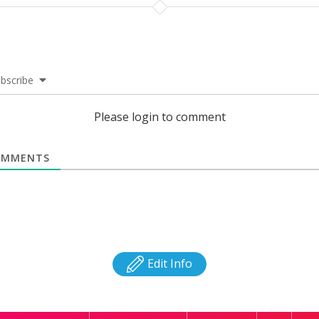
bscribe
Please login to comment
MMENTS
Edit Info