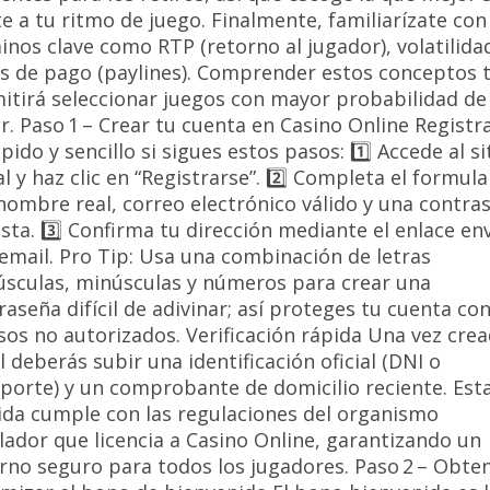
te a tu ritmo de juego. Finalmente, familiarízate con
inos clave como RTP (retorno al jugador), volatilida
as de pago (paylines). Comprender estos conceptos 
itirá seleccionar juegos con mayor probabilidad de
r. Paso 1 – Crear tu cuenta en Casino Online Registr
pido y sencillo si sigues estos pasos: 1️⃣ Accede al si
al y haz clic en “Registrarse”. 2️⃣ Completa el formula
nombre real, correo electrónico válido y una contra
sta. 3️⃣ Confirma tu dirección mediante el enlace en
 email. Pro Tip: Usa una combinación de letras
sculas, minúsculas y números para crear una
raseña difícil de adivinar; así proteges tu cuenta co
sos no autorizados. Verificación rápida Una vez crea
il deberás subir una identificación oficial (DNI o
porte) y un comprobante de domicilio reciente. Est
da cumple con las regulaciones del organismo
lador que licencia a Casino Online, garantizando un
rno seguro para todos los jugadores. Paso 2 – Obten