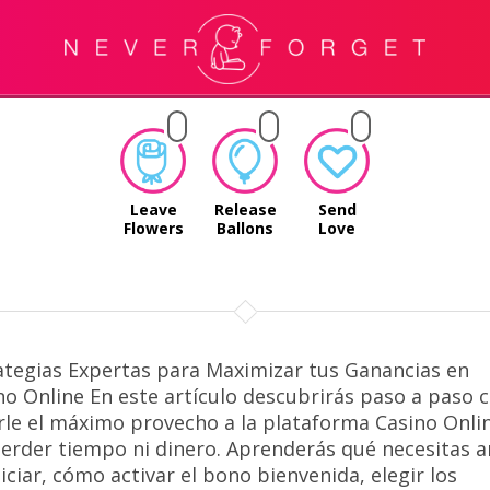
Leave
Release
Send
Flowers
Ballons
Love
ategias Expertas para Maximizar tus Ganancias en
no Online En este artículo descubrirás paso a paso
rle el máximo provecho a la plataforma Casino Onli
perder tiempo ni dinero. Aprenderás qué necesitas a
niciar, cómo activar el bono bienvenida, elegir los