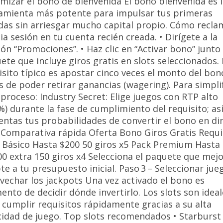
mizar el bono de bienvenida El bono bienvenida es 
amienta más potente para impulsar tus primeras
das sin arriesgar mucho capital propio. Cómo recla
cia sesión en tu cuenta recién creada. • Dirígete a la
ión “Promociones”. • Haz clic en “Activar bono” junto 
ete que incluye giros gratis en slots seleccionados. 
isito típico es apostar cinco veces el monto del bon
s de poder retirar ganancias (wagering). Para simpli
 proceso: Industry Secret: Elige juegos con RTP alto
%) durante la fase de cumplimiento del requisito; as
ntas tus probabilidades de convertir el bono en di
. Comparativa rápida Oferta Bono Giros Gratis Requi
 Básico Hasta $200 50 giros x5 Pack Premium Hasta
00 extra 150 giros x4 Selecciona el paquete que mejo
te a tu presupuesto inicial. Paso 3 – Seleccionar jue
vechar los jackpots Una vez activado el bono es
nto de decidir dónde invertirlo. Los slots son ideal
 cumplir requisitos rápidamente gracias a su alta
cidad de juego. Top slots recomendados • Starburst