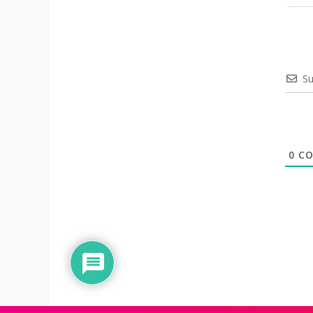
Su
0
CO