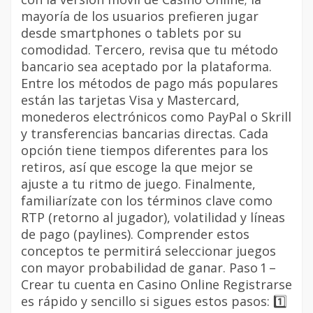
mayoría de los usuarios prefieren jugar
desde smartphones o tablets por su
comodidad. Tercero, revisa que tu método
bancario sea aceptado por la plataforma.
Entre los métodos de pago más populares
están las tarjetas Visa y Mastercard,
monederos electrónicos como PayPal o Skrill
y transferencias bancarias directas. Cada
opción tiene tiempos diferentes para los
retiros, así que escoge la que mejor se
ajuste a tu ritmo de juego. Finalmente,
familiarízate con los términos clave como
RTP (retorno al jugador), volatilidad y líneas
de pago (paylines). Comprender estos
conceptos te permitirá seleccionar juegos
con mayor probabilidad de ganar. Paso 1 –
Crear tu cuenta en Casino Online Registrarse
es rápido y sencillo si sigues estos pasos: 1️⃣