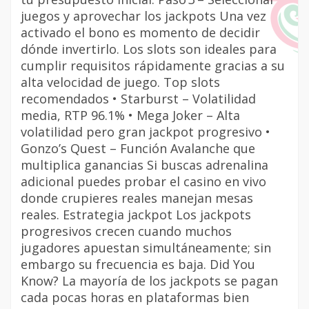
juegos y aprovechar los jackpots Una vez
activado el bono es momento de decidir
dónde invertirlo. Los slots son ideales para
cumplir requisitos rápidamente gracias a su
alta velocidad de juego. Top slots
recomendados • Starburst – Volatilidad
media, RTP 96.1% • Mega Joker – Alta
volatilidad pero gran jackpot progresivo •
Gonzo’s Quest – Función Avalanche que
multiplica ganancias Si buscas adrenalina
adicional puedes probar el casino en vivo
donde crupieres reales manejan mesas
reales. Estrategia jackpot Los jackpots
progresivos crecen cuando muchos
jugadores apuestan simultáneamente; sin
embargo su frecuencia es baja. Did You
Know? La mayoría de los jackpots se pagan
cada pocas horas en plataformas bien