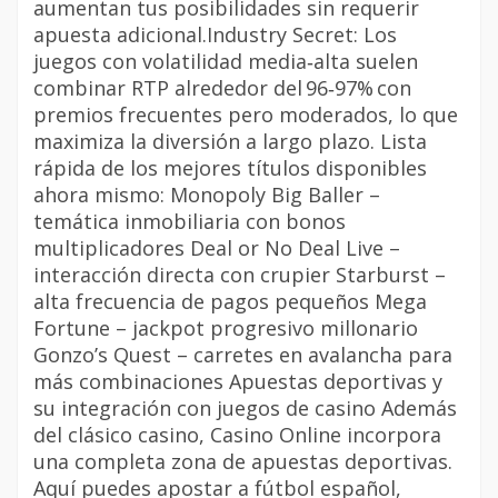
aumentan tus posibilidades sin requerir
apuesta adicional.​ Industry Secret: Los
juegos con volatilidad media‑alta suelen
combinar RTP alrededor del 96‑97% con
premios frecuentes pero moderados, lo que
maximiza la diversión a largo plazo. Lista
rápida de los mejores títulos disponibles
ahora mismo: Monopoly Big Baller –
temática inmobiliaria con bonos
multiplicadores Deal or No Deal Live –
interacción directa con crupier Starburst –
alta frecuencia de pagos pequeños Mega
Fortune – jackpot progresivo millonario
Gonzo’s Quest – carretes en avalancha para
más combinaciones Apuestas deportivas y
su integración con juegos de casino Además
del clásico casino, Casino Online incorpora
una completa zona de apuestas deportivas.
Aquí puedes apostar a fútbol español,