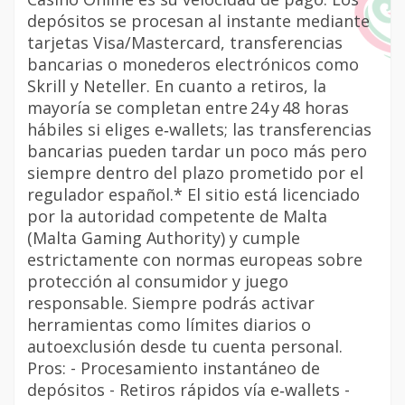
depósitos se procesan al instante mediante
tarjetas Visa/Mastercard, transferencias
bancarias o monederos electrónicos como
Skrill y Neteller. En cuanto a retiros, la
mayoría se completan entre 24 y 48 horas
hábiles si eliges e‑wallets; las transferencias
bancarias pueden tardar un poco más pero
siempre dentro del plazo prometido por el
regulador español.* El sitio está licenciado
por la autoridad competente de Malta
(Malta Gaming Authority) y cumple
estrictamente con normas europeas sobre
protección al consumidor y juego
responsable. Siempre podrás activar
herramientas como límites diarios o
autoexclusión desde tu cuenta personal.
Pros: - Procesamiento instantáneo de
depósitos - Retiros rápidos vía e‑wallets -