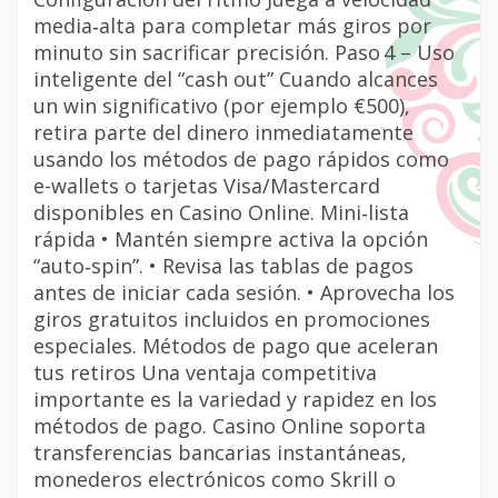
media‑alta para completar más giros por
minuto sin sacrificar precisión. Paso 4 – Uso
inteligente del “cash out” Cuando alcances
un win significativo (por ejemplo €500),
retira parte del dinero inmediatamente
usando los métodos de pago rápidos como
e-wallets o tarjetas Visa/Mastercard
disponibles en Casino Online. Mini‑lista
rápida • Mantén siempre activa la opción
“auto‑spin”. • Revisa las tablas de pagos
antes de iniciar cada sesión. • Aprovecha los
giros gratuitos incluidos en promociones
especiales. Métodos de pago que aceleran
tus retiros Una ventaja competitiva
importante es la variedad y rapidez en los
métodos de pago. Casino Online soporta
transferencias bancarias instantáneas,
monederos electrónicos como Skrill o