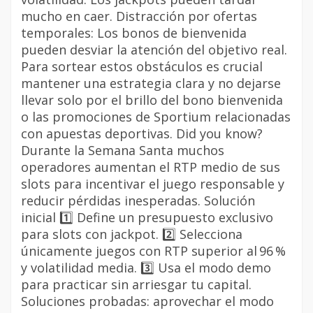
mucho en caer. Distracción por ofertas
temporales: Los bonos de bienvenida
pueden desviar la atención del objetivo real.
Para sortear estos obstáculos es crucial
mantener una estrategia clara y no dejarse
llevar solo por el brillo del bono bienvenida
o las promociones de Sportium relacionadas
con apuestas deportivas. Did you know?
Durante la Semana Santa muchos
operadores aumentan el RTP medio de sus
slots para incentivar el juego responsable y
reducir pérdidas inesperadas. Solución
inicial 1️⃣ Define un presupuesto exclusivo
para slots con jackpot. 2️⃣ Selecciona
únicamente juegos con RTP superior al 96 %
y volatilidad media. 3️⃣ Usa el modo demo
para practicar sin arriesgar tu capital.
Soluciones probadas: aprovechar el modo