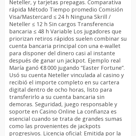
Neteller, y tarjetas prepagas. Comparativa
rápida Método Tiempo promedio Comisión
Visa/Mastercard ≤ 24 h Ninguna Skrill /
Neteller ≤ 12 h Sin cargos Transferencia
bancaria ≤ 48 h Variable Los jugadores que
priorizan retiros rápidos suelen combinar su
cuenta bancaria principal con una e‑wallet
para disponer del dinero casi al instante
después de ganar un jackpot. Ejemplo real
María ganó €8 000 jugando “Easter Fortune”.
Usó su cuenta Neteller vinculada al casino y
recibió el importe completo en su cartera
digital dentro de ocho horas, listo para
transferirlo a su cuenta bancaria sin
demoras. Seguridad, juego responsable y
soporte en Casino Online La confianza es
esencial cuando se trata de grandes sumas
como las provenientes de jackpots
progresivos. Licencia oficial: Emitida por la