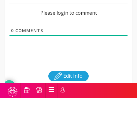
Please login to comment
0
COMMENTS
Edit Info