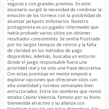
seguras y con grandes premios. En este
escenario surgió la necesidad de combinar la
emoción de los torneos con la posibilidad de
alcanzar jackpots millonarios. Nuestro
protagonista es un jugador intermedio que
había probado varios sitios sin obtener
resultados consistentes. Se sentía frustrado
por los largos tiempos de retiros y la falta
de claridad en los métodos de pago
disponibles. Además, buscaba un entorno
donde el juego responsable fuera una
prioridad real y no solo una frase decorativa.
Con estas premisas en mente empezó a
explorar opciones que ofrecieran slots con
alta volatilidad y torneos semanales bien
estructurados. Entre los nombres que revisó
estaba Casino Valencia, famoso por su bono
bienvenida atractivo y su alianza con
Sportium para las apuestas deportivas. Sin