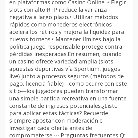
en plataformas como Casino Online. • Elegir
slots con alto RTP reduce la varianza
negativa a largo plazo.• Utilizar métodos
rápidos como monederos electrónicos
acelera los retiros y mejora la liquidez para
nuevos torneos.• Mantener límites bajo la
política juego responsable protege contra
pérdidas inesperadas.En resumen, cuando
un casino ofrece variedad amplia (slots,
apuestas deportivas vía Sportium, juegos
live) junto a procesos seguros (métodos de
pago, licencia fiable)​—como ocurre con este
sitio—los jugadores pueden transformar
una simple partida recreativa en una fuente
constante de ingresos potenciales.¿Listo
para aplicar estas tácticas? Recuerde
siempre apostar con moderación e
investigar cada oferta antes de
comprometerse.--- Preguntas frecuentes Q: