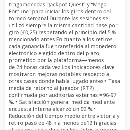
tragamonedas “Jackpot Quest” y “Mega
Fortune” para iniciar los giros dentro del
torneo semanal.​ Durante las sesiones se
utilizó siempre la misma cantidad base por
giro (€0,25) respetando el principio del 5 %
mencionado antes.En cuanto a los retiros,
cada ganancia fue transferida al monedero
electrónico elegido dentro del plazo
prometido por la plataforma—menos
de 24 horas cada vez.Los indicadores clave
mostraron mejoras notables respecto a
otras casas donde había jugado antes:• Tasa
media de retorno al jugador (RTP)
confirmada por auditorías externas = 96‑97
%. • Satisfacción general medida mediante
encuesta interna alcanzó un 92 %.•
Reducción del tiempo medio entre victoria y
retiro pasó de 48 h a menos ​de​12 h gracias
al uso exclusivo de e‑wallets.Estos números