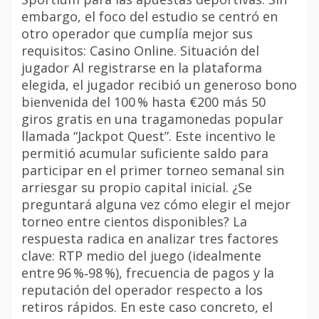
embargo, el foco del estudio se centró en
otro operador que cumplía mejor sus
requisitos: Casino Online. Situación del
jugador Al registrarse en la plataforma
elegida, el jugador recibió un generoso bono
bienvenida del 100 % hasta €200 más 50
giros gratis en una tragamonedas popular
llamada “Jackpot Quest”. Este incentivo le
permitió acumular suficiente saldo para
participar en el primer torneo semanal sin
arriesgar su propio capital inicial. ¿Se
preguntará alguna vez cómo elegir el mejor
torneo entre cientos disponibles? La
respuesta radica en analizar tres factores
clave: RTP medio del juego (idealmente
entre 96 %‑98 %), frecuencia de pagos y la
reputación del operador respecto a los
retiros rápidos. En este caso concreto, el