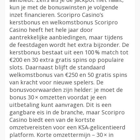
kun je met de bonuswinsten je volgende
inzet financieren. Scoripro Casino’s
kerstbonus en welkomstbonus Scoripro
Casino heeft het hele jaar door
aantrekkelijke aanbiedingen, maar tijdens
de feestdagen wordt het extra bijzonder. De
kerstbonus bestaat uit een 100 % match tot
€200 en 30 extra gratis spins op populaire
slots. Daarnaast blijft de standaard
welkomstbonus van €250 en 50 gratis spins
van kracht voor nieuwe spelers. De
bonusvoorwaarden zijn helder: je moet de
bonus 30 × omzetten voordat je een
uitbetaling kunt aanvragen. Dit is een
gangbare eis in de branche, maar Scoripro
Casino biedt een van de kortste
omzetvereisten voor een KSA‑gelicentieerd
platform. Korte omzettermijn – 30 × in