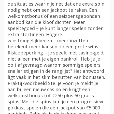
de situaties waarin je net dat ene extra spin
nodig hebt om een jackpot te raken. Een
welkomstbonus of een seizoensgebonden
aanbod kan die kloof dichten. Meer
speeltegoed – je kunt langer spelen zonder
extra stortingen. Hogere
winstmogelijkheden – meer inzetten
betekent meer kansen op een grote winst.
Risicobeperking – je speelt met casino‑geld,
niet alleen met je eigen bankroll. Heb je je
ooit afgevraagd waarom sommige spelers
sneller stijgen in de ranglijst? Het antwoord
ligt vaak in het slim benutten van bonussen.
Praktijkvoorbeeld Stel je voor: je meldt je
aan bij een nieuw casino en krijgt een
welkomstbonus tot €250 plus 50 gratis
spins. Met die spins kun je een progressieve
gokkast spelen die een jackpot van €5.000
aanbiedt. Zelfs als je de jackpot niet haalt,