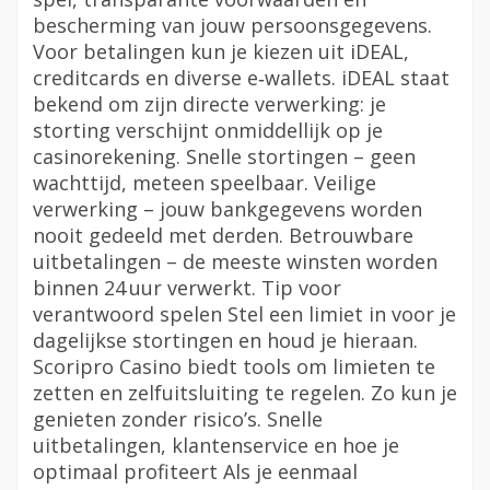
bescherming van jouw persoonsgegevens.
Voor betalingen kun je kiezen uit iDEAL,
creditcards en diverse e‑wallets. iDEAL staat
bekend om zijn directe verwerking: je
storting verschijnt onmiddellijk op je
casinorekening. Snelle stortingen – geen
wachttijd, meteen speelbaar. Veilige
verwerking – jouw bankgegevens worden
nooit gedeeld met derden. Betrouwbare
uitbetalingen – de meeste winsten worden
binnen 24 uur verwerkt. Tip voor
verantwoord spelen Stel een limiet in voor je
dagelijkse stortingen en houd je hieraan.
Scoripro Casino biedt tools om limieten te
zetten en zelfuitsluiting te regelen. Zo kun je
genieten zonder risico’s. Snelle
uitbetalingen, klantenservice en hoe je
optimaal profiteert Als je eenmaal