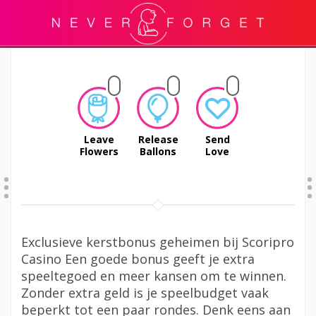
Leave
Release
Send
Flowers
Ballons
Love
Exclusieve kerstbonus geheimen bij Scoripro
Casino Een goede bonus geeft je extra
speeltegoed en meer kansen om te winnen.
Zonder extra geld is je speelbudget vaak
beperkt tot een paar rondes. Denk eens aan