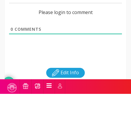
Please login to comment
0
COMMENTS
Edit Info