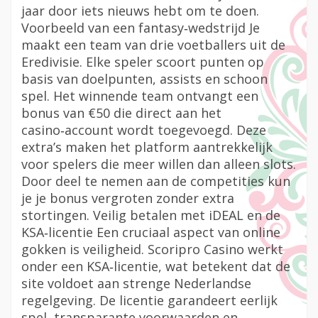
jaar door iets nieuws hebt om te doen.
Voorbeeld van een fantasy‑wedstrijd Je
maakt een team van drie voetballers uit de
Eredivisie. Elke speler scoort punten op
basis van doelpunten, assists en schoon
spel. Het winnende team ontvangt een
bonus van €50 die direct aan het
casino‑account wordt toegevoegd. Deze
extra’s maken het platform aantrekkelijk
voor spelers die meer willen dan alleen slots.
Door deel te nemen aan de competities kun
je je bonus vergroten zonder extra
stortingen. Veilig betalen met iDEAL en de
KSA‑licentie Een cruciaal aspect van online
gokken is veiligheid. Scoripro Casino werkt
onder een KSA‑licentie, wat betekent dat de
site voldoet aan strenge Nederlandse
regelgeving. De licentie garandeert eerlijk
spel, transparante voorwaarden en