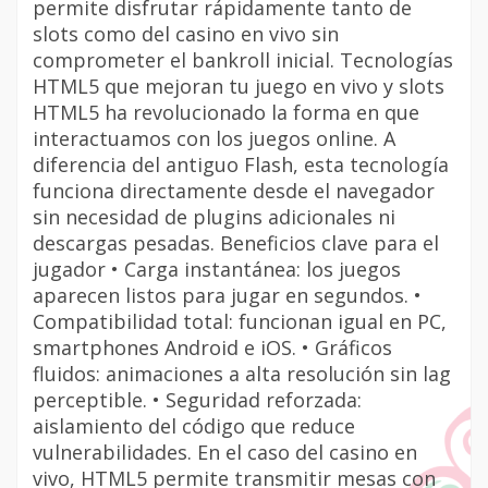
permite disfrutar rápidamente tanto de
slots como del casino en vivo sin
comprometer el bankroll inicial. Tecnologías
HTML5 que mejoran tu juego en vivo y slots
HTML5 ha revolucionado la forma en que
interactuamos con los juegos online. A
diferencia del antiguo Flash, esta tecnología
funciona directamente desde el navegador
sin necesidad de plugins adicionales ni
descargas pesadas. Beneficios clave para el
jugador • Carga instantánea: los juegos
aparecen listos para jugar en segundos. •
Compatibilidad total: funcionan igual en PC,
smartphones Android e iOS. • Gráficos
fluidos: animaciones a alta resolución sin lag
perceptible. • Seguridad reforzada:
aislamiento del código que reduce
vulnerabilidades. En el caso del casino en
vivo, HTML5 permite transmitir mesas con