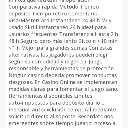
Comparativa rápida Método Tiempo
depósito Tiempo retiro Comentario
Visa/MasterCard Instantáneo 24‑48 h Muy
usado Skrill Instantáneo 24 h Ideal para
usuarios frecuentes Transferencia Hasta 2 h
48 h Seguro pero más lento Bitcoin < 10 min
< 1 h Mejor para grandes sumas Con estas
alternativas, los jugadores pueden elegir
según su comodidad y urgencia. Juego
responsable y herramientas de protección
Ningún casino debería promover conductas
riesgosas. En Casino Online se implementan
medidas claras para fomentar el juego sano.
Herramientas disponibles Límites
auto‑impuestos para depósito diario o
mensual. Autoexclusión temporal mediante
solicitud directa al soporte. Recordatorios
emergentes sobre tiempo jugado. Acceso a