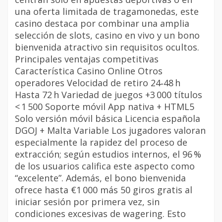
una oferta limitada de tragamonedas, este
casino destaca por combinar una amplia
selección de slots, casino en vivo y un bono
bienvenida atractivo sin requisitos ocultos.
Principales ventajas competitivas
Característica Casino Online Otros
operadores Velocidad de retiro 24‑48 h
Hasta 72 h Variedad de juegos +3 000 títulos
< 1 500 Soporte móvil App nativa + HTML5
Solo versión móvil básica Licencia española
DGOJ + Malta Variable Los jugadores valoran
especialmente la rapidez del proceso de
extracción; según estudios internos, el 96 %
de los usuarios califica este aspecto como
“excelente”. Además, el bono bienvenida
ofrece hasta €1 000 más 50 giros gratis al
iniciar sesión por primera vez, sin
condiciones excesivas de wagering. Esto