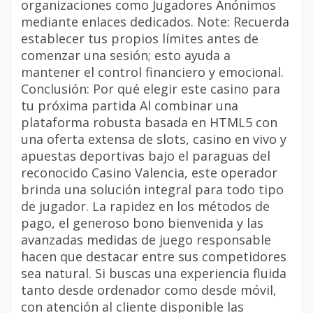
organizaciones como Jugadores Anónimos
mediante enlaces dedicados. Note: Recuerda
establecer tus propios límites antes de
comenzar una sesión; esto ayuda a
mantener el control financiero y emocional.
Conclusión: Por qué elegir este casino para
tu próxima partida Al combinar una
plataforma robusta basada en HTML5 con
una oferta extensa de slots, casino en vivo y
apuestas deportivas bajo el paraguas del
reconocido Casino Valencia, este operador
brinda una solución integral para todo tipo
de jugador. La rapidez en los métodos de
pago, el generoso bono bienvenida y las
avanzadas medidas de juego responsable
hacen que destacar entre sus competidores
sea natural. Si buscas una experiencia fluida
tanto desde ordenador como desde móvil,
con atención al cliente disponible las