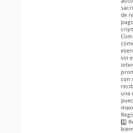
auto
sacr
de r
pago
crip
Comp
cómo
esen
sin 
inte
prom
con 
reci
una 
pued
maxi
Regí
2️⃣ 
bien