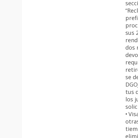
secc
“Rec
pref
proc
sus 
rend
dos 
devo
requ
reti
se d
DGOJ
tus 
los 
soli
• Vis
otra
tiem
elim