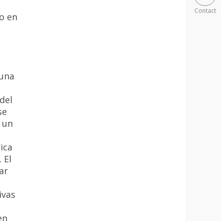
Contact
to en
 una
del
se
 un
ica
 El
ar
ivas
en