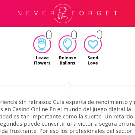
Leave
Release
Send
Flowers
Ballons
Love
riencia sin retrasos: Guía experta de rendimiento y 
is en Casino Online En el mundo del juego digital la
cidad es tan importante como la suerte. Un retardo
segundos puede convertir una victoria segura en un
ida frustrante. Por eso los profesionales del sector