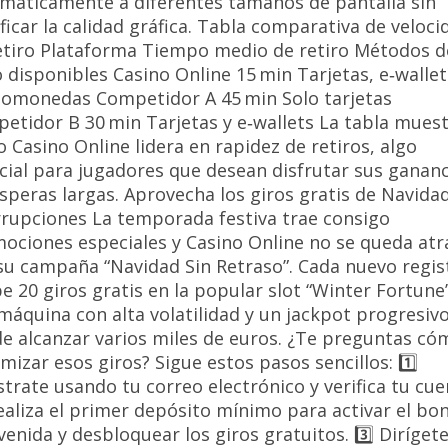
máticamente a diferentes tamaños de pantalla sin
ificar la calidad gráfica. Tabla comparativa de veloci
etiro Plataforma Tiempo medio de retiro Métodos d
 disponibles Casino Online 15 min Tarjetas, e‑wallet
tomonedas Competidor A 45 min Solo tarjetas
etidor B 30 min Tarjetas y e‑wallets La tabla mues
 Casino Online lidera en rapidez de retiros, algo
cial para jugadores que desean disfrutar sus gananc
esperas largas. Aprovecha los giros gratis de Navidad
rrupciones La temporada festiva trae consigo
ociones especiales y Casino Online no se queda atr
su campaña “Navidad Sin Retraso”. Cada nuevo regis
be 20 giros gratis en la popular slot “Winter Fortune”
máquina con alta volatilidad y un jackpot progresiv
e alcanzar varios miles de euros. ¿Te preguntas có
mizar esos giros? Sigue estos pasos sencillos: 1️⃣
strate usando tu correo electrónico y verifica tu cue
Realiza el primer depósito mínimo para activar el bo
venida y desbloquear los giros gratuitos. 3️⃣ Dirígete