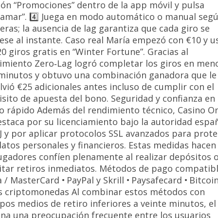
ión “Promociones” dentro de la app móvil y pulsa
lamar”. 4️⃣ Juega en modo automático o manual seg
ieras; la ausencia de lag garantiza que cada giro se
ese al instante. Caso real María empezó con €10 y u
20 giros gratis en “Winter Fortune”. Gracias al
imiento Zero‑Lag logró completar los giros en men
minutos y obtuvo una combinación ganadora que le
lvió €25 adicionales antes incluso de cumplir con el
isito de apuesta del bono. Seguridad y confianza en
ro rápido Además del rendimiento técnico, Casino On
estaca por su licenciamiento bajo la autoridad espa
 y por aplicar protocolos SSL avanzados para prot
datos personales y financieros. Estas medidas hacen
jugadores confíen plenamente al realizar depósitos 
citar retiros inmediatos. Métodos de pago compatib
a / MasterCard • PayPal y Skrill • Paysafecard • Bitcoin
s criptomonedas Al combinar estos métodos con
pos medios de retiro inferiores a veinte minutos, el 
ina una preocupación frecuente entre los usuarios