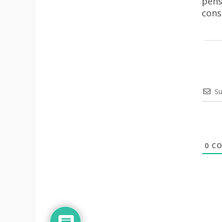
pens
cons
Su
0
CO