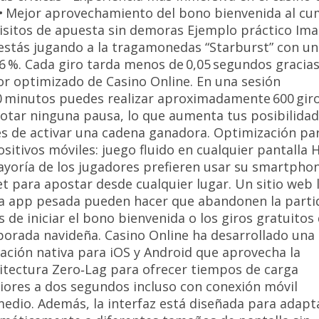
 • Mejor aprovechamiento del bono bienvenida al cu
isitos de apuesta sin demoras Ejemplo práctico Ima
estás jugando a la tragamonedas “Starburst” con u
96 %. Cada giro tarda menos de 0,05 segundos gracias
r optimizado de Casino Online. En una sesión
0 minutos puedes realizar aproximadamente 600 gir
notar ninguna pausa, lo que aumenta tus posibilida
es de activar una cadena ganadora. Optimización pa
ositivos móviles: juego fluido en cualquier pantalla 
ayoría de los jugadores prefieren usar su smartpho
et para apostar desde cualquier lugar. Un sitio web 
a app pesada pueden hacer que abandonen la parti
s de iniciar el bono bienvenida o los giros gratuitos
orada navideña. Casino Online ha desarrollado una
cación nativa para iOS y Android que aprovecha la
itectura Zero‑Lag para ofrecer tiempos de carga
riores a dos segundos incluso con conexión móvil
edio. Además, la interfaz está diseñada para adapt