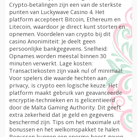
Crypto‑betalingen zijn een van de sterkste
punten van Luckywave Casino 4. Het
platform accepteert Bitcoin, Ethereum en
Litecoin, waardoor je direct kunt storten en
opnemen. Voordelen van crypto bij dit
casino Anonimiteit: Je deelt geen
persoonlijke bankgegevens. Snelheid:
Opnames worden meestal binnen 30
minuten verwerkt. Lage kosten:
Transactiekosten zijn vaak nul of minimaal.
Voor spelers die waarde hechten aan
privacy, is crypto een logische keuze. Het
platform maakt gebruik van geavanceerde
encryptie‑technieken en is gelicentieerd
door de Malta Gaming Authority. Dit geeft
extra zekerheid dat je geld en gegevens
beschermd zijn. Tips om het maximale uit
bonussen en het welkomspakket te halen
Bonussen kunnen een enorme boost geven,