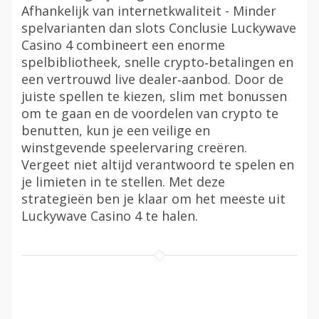
Afhankelijk van internetkwaliteit - Minder
spelvarianten dan slots Conclusie Luckywave
Casino 4 combineert een enorme
spelbibliotheek, snelle crypto‑betalingen en
een vertrouwd live dealer‑aanbod. Door de
juiste spellen te kiezen, slim met bonussen
om te gaan en de voordelen van crypto te
benutten, kun je een veilige en
winstgevende speelervaring creëren.
Vergeet niet altijd verantwoord te spelen en
je limieten in te stellen. Met deze
strategieën ben je klaar om het meeste uit
Luckywave Casino 4 te halen.