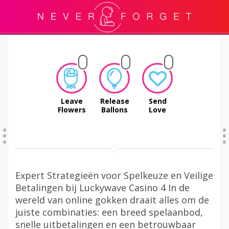
Leave
Release
Send
Flowers
Ballons
Love
Expert Strategieën voor Spelkeuze en Veilige
Betalingen bij Luckywave Casino 4 In de
wereld van online gokken draait alles om de
juiste combinaties: een breed spelaanbod,
snelle uitbetalingen en een betrouwbaar