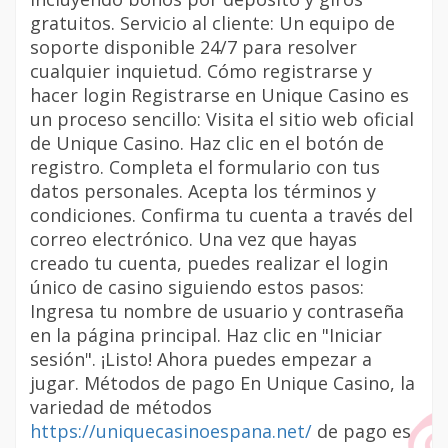
gratuitos. Servicio al cliente: Un equipo de
soporte disponible 24/7 para resolver
cualquier inquietud. Cómo registrarse y
hacer login Registrarse en Unique Casino es
un proceso sencillo: Visita el sitio web oficial
de Unique Casino. Haz clic en el botón de
registro. Completa el formulario con tus
datos personales. Acepta los términos y
condiciones. Confirma tu cuenta a través del
correo electrónico. Una vez que hayas
creado tu cuenta, puedes realizar el login
único de casino siguiendo estos pasos:
Ingresa tu nombre de usuario y contraseña
en la página principal. Haz clic en "Iniciar
sesión". ¡Listo! Ahora puedes empezar a
jugar. Métodos de pago En Unique Casino, la
variedad de métodos
https://uniquecasinoespana.net/
de pago es