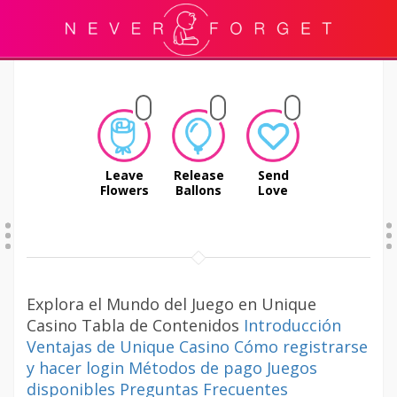
Leave
Release
Send
Flowers
Ballons
Love
Explora el Mundo del Juego en Unique
Casino Tabla de Contenidos
Introducción
Ventajas de Unique Casino
Cómo registrarse
y hacer login
Métodos de pago
Juegos
disponibles
Preguntas Frecuentes