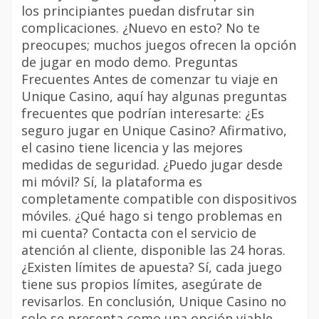
los principiantes puedan disfrutar sin
complicaciones. ¿Nuevo en esto? No te
preocupes; muchos juegos ofrecen la opción
de jugar en modo demo. Preguntas
Frecuentes Antes de comenzar tu viaje en
Unique Casino, aquí hay algunas preguntas
frecuentes que podrían interesarte: ¿Es
seguro jugar en Unique Casino? Afirmativo,
el casino tiene licencia y las mejores
medidas de seguridad. ¿Puedo jugar desde
mi móvil? Sí, la plataforma es
completamente compatible con dispositivos
móviles. ¿Qué hago si tengo problemas en
mi cuenta? Contacta con el servicio de
atención al cliente, disponible las 24 horas.
¿Existen límites de apuesta? Sí, cada juego
tiene sus propios límites, asegúrate de
revisarlos. En conclusión, Unique Casino no
solo se presenta como una opción viable,