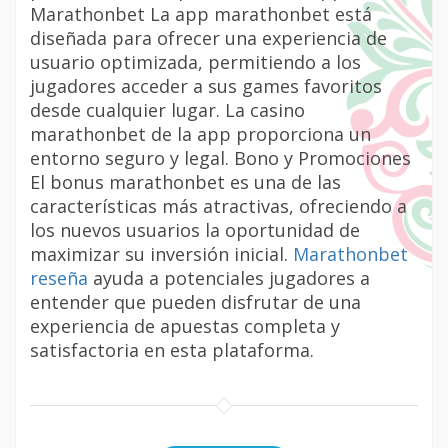
Marathonbet La app marathonbet está
diseñada para ofrecer una experiencia de
usuario optimizada, permitiendo a los
jugadores acceder a sus games favoritos
desde cualquier lugar. La casino
marathonbet de la app proporciona un
entorno seguro y legal. Bono y Promociones
El bonus marathonbet es una de las
características más atractivas, ofreciendo a
los nuevos usuarios la oportunidad de
maximizar su inversión inicial.
Marathonbet
reseña
ayuda a potenciales jugadores a
entender que pueden disfrutar de una
experiencia de apuestas completa y
satisfactoria en esta plataforma.