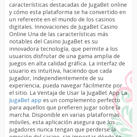
características destacadas de JugaBet online
y cómo esta plataforma se ha convertido en
un referente en el mundo de los casinos
digitales. Innovaciones de JugaBet Casino
Online Una de las características más
notables del Casino JugaBet es su
innovadora tecnología, que permite a los
usuarios disfrutar de una gama amplia de
juegos en alta calidad gráfica. La interfaz de
usuario es intuitiva, haciendo que cada
jugador, independientemente de su
experiencia, pueda navegar fácilmente por
el sitio. La Ventaja de Usar la JugaBet App La
JugaBet app
es un complemento perfecto
para aquellos que prefieren jugar sobre la
marcha. Disponible en varias plataformas
móviles, esta aplicación asegura que los
jugadores nunca tengan que perderse la
emoción del casino, sin importar dónde se