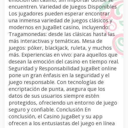
encuentren. Variedad de Juegos Disponibles
Los jugadores pueden esperar encontrar
una inmensa variedad de juegos clásicos y
modernos en JugaBet casino, incluyendo:
Tragamonedas: desde las clásicas hasta las
más interactivas y temáticas. Mesa de
juegos: póker, blackjack, ruleta, y muchos
más. Experiencias en vivo: para aquellos que
desean la emoción del casino en tiempo real.
Seguridad y Responsabilidad JugaBet online
pone un gran énfasis en la seguridad y el
juego responsable. Con tecnologías de
encriptación de punta, asegura que los
datos de sus usuarios siempre estén
protegidos, ofreciendo un entorno de juego
seguro y confiable. Conclusión En
conclusión, el Casino JugaBet y su app
ofrecen a los entusiastas del juego en línea