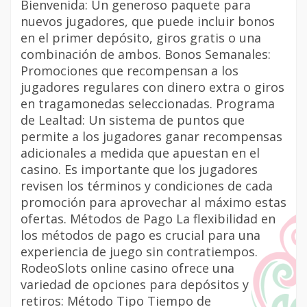
Bienvenida: Un generoso paquete para
nuevos jugadores, que puede incluir bonos
en el primer depósito, giros gratis o una
combinación de ambos. Bonos Semanales:
Promociones que recompensan a los
jugadores regulares con dinero extra o giros
en tragamonedas seleccionadas. Programa
de Lealtad: Un sistema de puntos que
permite a los jugadores ganar recompensas
adicionales a medida que apuestan en el
casino. Es importante que los jugadores
revisen los términos y condiciones de cada
promoción para aprovechar al máximo estas
ofertas. Métodos de Pago La flexibilidad en
los métodos de pago es crucial para una
experiencia de juego sin contratiempos.
RodeoSlots online casino ofrece una
variedad de opciones para depósitos y
retiros: Método Tipo Tiempo de