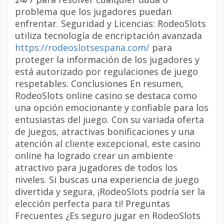
problema que los jugadores puedan
enfrentar. Seguridad y Licencias: RodeoSlots
utiliza tecnología de encriptación avanzada
https://rodeoslotsespana.com/
para
proteger la información de los jugadores y
está autorizado por regulaciones de juego
respetables. Conclusiones En resumen,
RodeoSlots online casino se destaca como
una opción emocionante y confiable para los
entusiastas del juego. Con su variada oferta
de juegos, atractivas bonificaciones y una
atención al cliente excepcional, este casino
online ha logrado crear un ambiente
atractivo para jugadores de todos los
niveles. Si buscas una experiencia de juego
divertida y segura, ¡RodeoSlots podría ser la
elección perfecta para ti! Preguntas
Frecuentes ¿Es seguro jugar en RodeoSlots