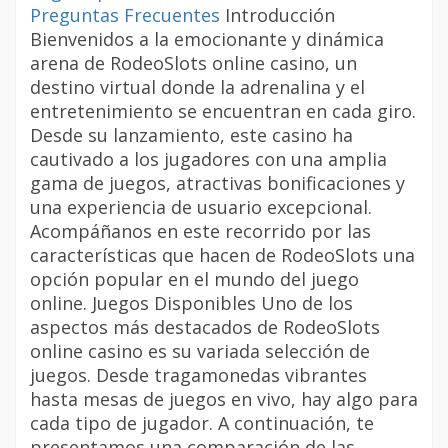
Preguntas Frecuentes
Introducción
Bienvenidos a la emocionante y dinámica
arena de RodeoSlots online casino, un
destino virtual donde la adrenalina y el
entretenimiento se encuentran en cada giro.
Desde su lanzamiento, este casino ha
cautivado a los jugadores con una amplia
gama de juegos, atractivas bonificaciones y
una experiencia de usuario excepcional.
Acompáñanos en este recorrido por las
características que hacen de RodeoSlots una
opción popular en el mundo del juego
online. Juegos Disponibles Uno de los
aspectos más destacados de RodeoSlots
online casino es su variada selección de
juegos. Desde tragamonedas vibrantes
hasta mesas de juegos en vivo, hay algo para
cada tipo de jugador. A continuación, te
presentamos una comparación de las