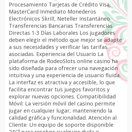
Procesamiento Tarjetas de Crédito Visa,
MasterCard Inmediato Monederos
Electrónicos Skrill, Neteller Instantáneo
Transferencias Bancarias Transferencias
Directas 1-3 Días Laborales Los jugadores
deben elegir el método que mejor se adapte
a sus necesidades y verificar las tarifas
asociadas. Experiencia del Usuario La
plataforma de RodeoSlots online casino ha
sido diseñada para ofrecer una navegación
intuitiva y una experiencia de usuario fluida.
La interfaz es atractiva y accesible, lo que
facilita encontrar tus juegos favoritos y
explorar nuevas opciones. Compatibilidad
Móvil: La versión móvil del casino permite
jugar en cualquier lugar, manteniendo la
calidad gráfica y funcionalidad. Atención al
Cliente: Un equipo de soporte disponible
24/7 para resolver cualquier duda o