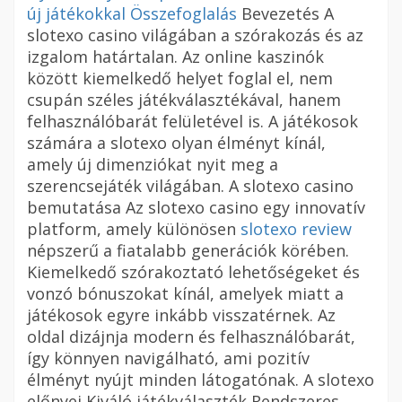
új játékokkal
Összefoglalás
Bevezetés A
slotexo casino világában a szórakozás és az
izgalom határtalan. Az online kaszinók
között kiemelkedő helyet foglal el, nem
csupán széles játékválasztékával, hanem
felhasználóbarát felületével is. A játékosok
számára a slotexo olyan élményt kínál,
amely új dimenziókat nyit meg a
szerencsejáték világában. A slotexo casino
bemutatása Az slotexo casino egy innovatív
platform, amely különösen
slotexo review
népszerű a fiatalabb generációk körében.
Kiemelkedő szórakoztató lehetőségeket és
vonzó bónuszokat kínál, amelyek miatt a
játékosok egyre inkább visszatérnek. Az
oldal dizájnja modern és felhasználóbarát,
így könnyen navigálható, ami pozitív
élményt nyújt minden látogatónak. A slotexo
előnyei Kiváló játékválaszték Rendszeres