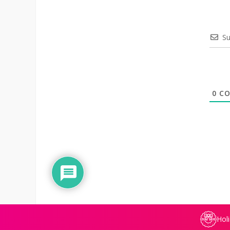
Su
0
CO
Hol