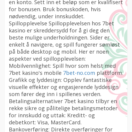
en konto. Sett inn et beløp som er kvalifisert
for bonusen. Bruk bonuskoden, hvis
nødvendig, under innskuddet.
Spillopplevelse Spillopplevelsen hos 7bet
kasino er skreddersydd for å gi deg den
beste mulige underholdningen. Sider er
enkelt å navigere, og spill fungerer sømløst
på både desktop og mobil. Her er noen
aspekter ved spillopplevelsen:
Mobilvennlighet: Spill hvor som helst med
7bet kasino's mobile
7bet-no.com
plattform.
Grafikk og lyddesign: Opplev fantastiske
visuelle effekter og engasjerende lyddesign
som fører deg inn i spillenes verden.
Betalingsalternativer 7bet kasino tilbyr en
rekke sikre og pålitelige betalingsmetoder
for innskudd og uttak: Kreditt- og
debetkort: Visa, MasterCard.
Bankoverføring: Direkte overføringer for