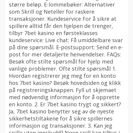
større beløp. E-lommebøker: Alternativer
som Skrill og Neteller for raskere
transaksjoner. Kundeservice For å sikre at
spillere alltid får den hjelpen de trenger,
tilbyr 7bet kasino en førsteklasses
kundeservice: Live chat: Få umiddelbare svar
på dine spørsmål. E-postsupport: Send en e-
post for mer detaljerte henvendelser. FAQs:
Besøk ofte stilte spørsmål for hjelp med
vanlige problemer. Ofte stilte spørsmål 1.
Hvordan registrerer jeg meg for en konto
hos 7bet kasino? Besøk hovedsiden og klikk
på registreringsknappen. Fyll ut skjemaet
med nødvendig informasjon for å opprette
en konto. 2. Er 7bet kasino trygt og sikkert?
Ja, 7bet kasino benytter seg av de nyeste
sikkerhetstiltakene for å sikre spillernes
informasjon og transaksjoner. 3. Kan jeg
spille uten innskudd? Noen spill kan tilbys i