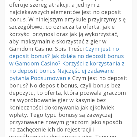
oferuje szereg atrakcji, a jednym z
najciekawszych elementów jest no deposit
bonus. W niniejszym artykule przyjrzymy się
szczegółowo, co oznacza ta oferta, jakie
korzyści przynosi oraz jak ją wykorzystać,
aby maksymalnie skorzystać z gier w
Gamdom Casino. Spis Treści
Czym jest no
deposit bonus?
Jak działa no deposit bonus
w Gamdom Casino?
Korzyści z korzystania z
no deposit bonus
Najczęściej zadawane
pytania
Podsumowanie
Czym jest no deposit
bonus? No deposit bonus, czyli bonus bez
depozytu, to oferta, która pozwala graczom
na wypróbowanie gier w kasynie bez
konieczności dokonywania jakiejkolwiek
wpłaty. Tego typu bonusy są zazwyczaj
przyznawane nowym graczom jako sposób
na zachęcenie ich do rejestracji i
wypróbowania dostępnych gier. Typy no