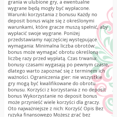
grania w ulubione gry, a ewentualne
wygrane będą mogły być wypłacone.
Warunki korzystania z bonusu Każdy no
deposit bonus wiąże się z określonymi
warunkami, które gracze muszą spełnić, aby
wypłacić swoje wygrane. Poniżej
przedstawiamy najczęściej występujące
wymagania: Minimalna liczba obrotów:
bonus może wymagać obrotu określoną
liczbę razy przed wypłatą. Czas trwania:
bonusy czasami wygasają po pewnym czasie,
dlatego warto zapoznać się z terminem ich
ważności. Ograniczenia gier: nie wszystkie
gry mogą być kwalifikowane do obrotu
bonusu. Korzyści z korzystania z no deposit
bonus Wykorzystanie no deposit bonus
może przynieść wiele korzyści dla graczy.
Oto najważniejsze z nich: Korzyść Opis Bez
ryzyka finansowego Możesz grać bez