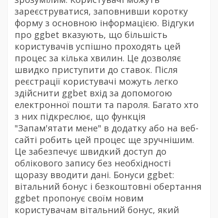
зареєструватися, заповнивши коротку
форму з основною інформацією. Відгуки
про ggbet вказують, що більшість
користувачів успішно проходять цей
процес за кілька хвилин. Це дозволяє
швидко приступити до ставок. Після
реєстрації користувачі можуть легко
здійснити ggbet вхід за допомогою
електронної пошти та пароля. Багато хто
з них підкреслює, що функція
"Запам'ятати мене" в додатку або на веб-
сайті робить цей процес ще зручнішим.
Це забезпечує швидкий доступ до
облікового запису без необхідності
щоразу вводити дані. Бонуси ggbet:
вітальний бонус і безкоштовні обертання
ggbet пропонує своїм новим
користувачам вітальний бонус, який