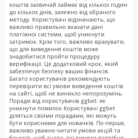
коштів зазвичай займає від кількох годин
до кількох днів, залежно від обраного
методу. Користувачі відзначають, що
важливо правильно вказати дані
платіжної системи, щоб уникнути
затримок. Крім того, важливо врахувати,
що для виведення коштів може
знадобитися пройти процедуру
верифікації. Це додатковий крок, який
забезпечує безпеку ваших фінансів.
Багато користувачів рекомендують
перевірити всі умови виведення коштів
на сайті, щоб не виникло непорозумінь.
Поради від користувачів ggbet: як
уникнути помилок Користувачі ggbet
діляться своїми порадами, які можуть
бути корисними для новачків. По-перше,
важливо уважно читати умови акцій та
бонусів, щоб знати, які вимоги потрібно