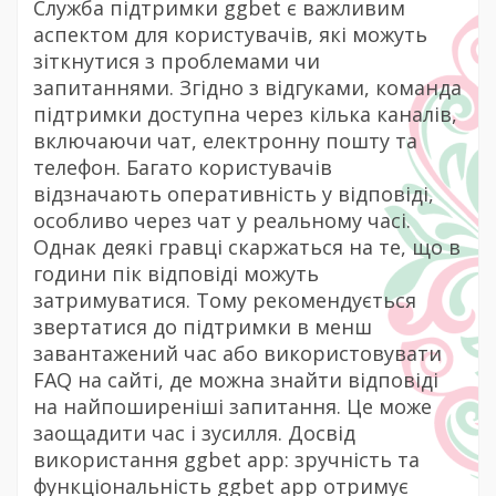
Служба підтримки ggbet є важливим
аспектом для користувачів, які можуть
зіткнутися з проблемами чи
запитаннями. Згідно з відгуками, команда
підтримки доступна через кілька каналів,
включаючи чат, електронну пошту та
телефон. Багато користувачів
відзначають оперативність у відповіді,
особливо через чат у реальному часі.
Однак деякі гравці скаржаться на те, що в
години пік відповіді можуть
затримуватися. Тому рекомендується
звертатися до підтримки в менш
завантажений час або використовувати
FAQ на сайті, де можна знайти відповіді
на найпоширеніші запитання. Це може
заощадити час і зусилля. Досвід
використання ggbet app: зручність та
функціональність ggbet app отримує