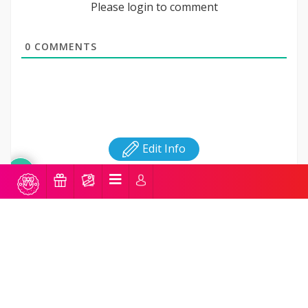
Please login to comment
0
COMMENTS
Edit Info