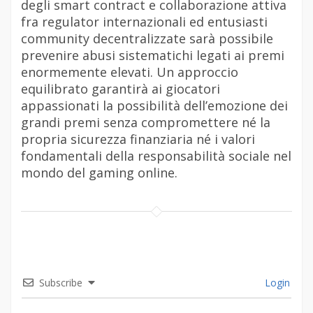
Subscribe
Login