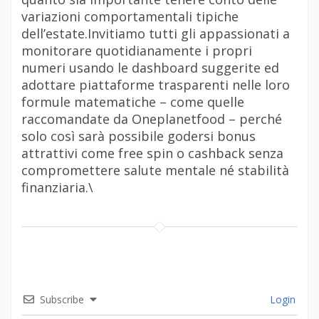
Subscribe
Login