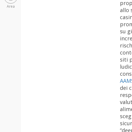
prop
Area
allo
casi
prom
su g
incr
risc
cont
siti
ludic
cons
AAM