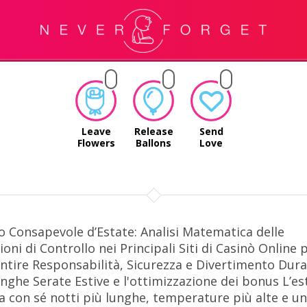
Leave
Release
Send
Flowers
Ballons
Love
o Consapevole d’Estate: Analisi Matematica delle
ioni di Controllo nei Principali Siti di Casinò Online 
ntire Responsabilità, Sicurezza e Divertimento Dur
unghe Serate Estive e l'ottimizzazione dei bonus L’es
a con sé notti più lunghe, temperature più alte e u