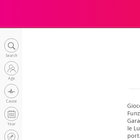
Search
Age
Cause
Gioc
Funz
Gara
Year
le L
port