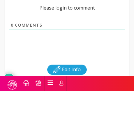
Please login to comment
0
COMMENTS
Edit Info