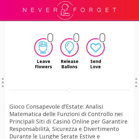
Leave
Release
Send
Flowers
Ballons
Love
Gioco Consapevole d’Estate: Analisi
Matematica delle Funzioni di Controllo nei
Principali Siti di Casinò Online per Garantire
Responsabilità, Sicurezza e Divertimento
Durante le Lunghe Serate Estive e