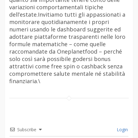
Subscribe
Login