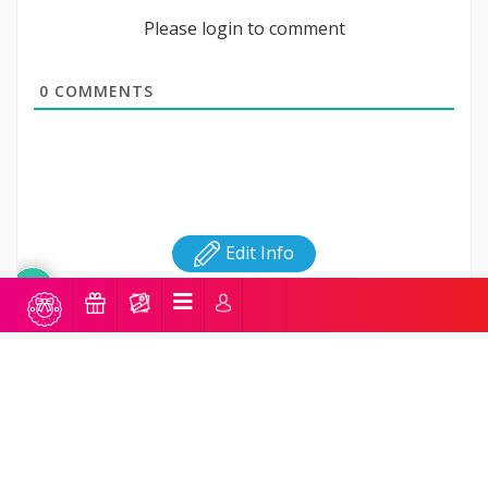
Please login to comment
0
COMMENTS
Edit Info