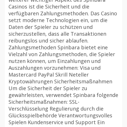
Casinos ist die Sicherheit und die
verfügbaren Zahlungsmethoden. Das Casino
setzt moderne Technologien ein, um die
Daten der Spieler zu schützen und
sicherzustellen, dass alle Transaktionen
reibungslos und sicher ablaufen.
Zahlungsmethoden Spinbara bietet eine
Vielzahl von Zahlungsmethoden, die Spieler
nutzen können, um Einzahlungen und
Auszahlungen vorzunehmen: Visa und
Mastercard PayPal Skrill Neteller
Kryptowährungen Sicherheitsmaßnahmen
Um die Sicherheit der Spieler zu
gewährleisten, verwendet Spinbara folgende
Sicherheitsmaßnahmen: SSL-
Verschlüsselung Regulierung durch die
Glücksspielbehörde Verantwortungsvolles
Spielen Kundenservice und Support Ein