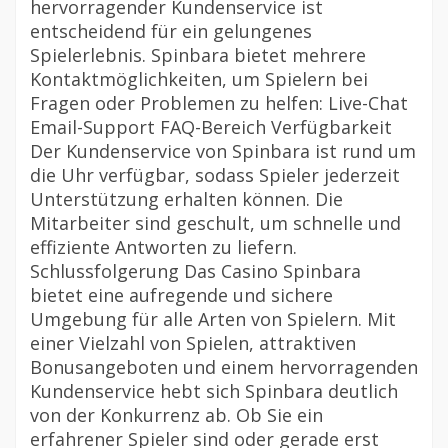
hervorragender Kundenservice ist
entscheidend für ein gelungenes
Spielerlebnis. Spinbara bietet mehrere
Kontaktmöglichkeiten, um Spielern bei
Fragen oder Problemen zu helfen: Live-Chat
Email-Support FAQ-Bereich Verfügbarkeit
Der Kundenservice von Spinbara ist rund um
die Uhr verfügbar, sodass Spieler jederzeit
Unterstützung erhalten können. Die
Mitarbeiter sind geschult, um schnelle und
effiziente Antworten zu liefern.
Schlussfolgerung Das Casino Spinbara
bietet eine aufregende und sichere
Umgebung für alle Arten von Spielern. Mit
einer Vielzahl von Spielen, attraktiven
Bonusangeboten und einem hervorragenden
Kundenservice hebt sich Spinbara deutlich
von der Konkurrenz ab. Ob Sie ein
erfahrener Spieler sind oder gerade erst