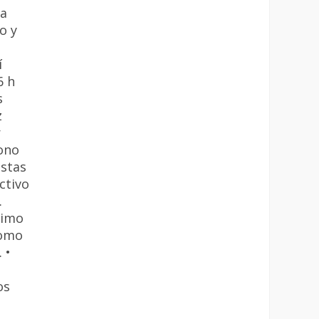
ja
o y
í
6 h
s
z
r
bono
estas
ctivo
.
ximo
como
 •
os