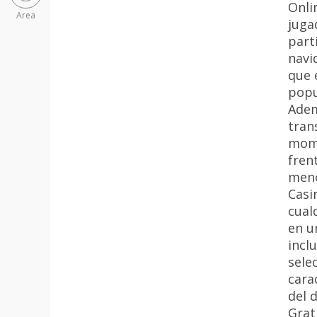
Onli
Area
juga
part
navi
que 
popu
Adem
tran
mome
fren
meno
Casi
cual
en u
incl
sele
cara
del 
Grat