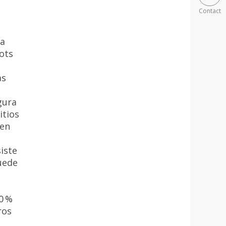
Contact
ra
ots
as
gura
itios
 en
iste
uede
0 %
ros