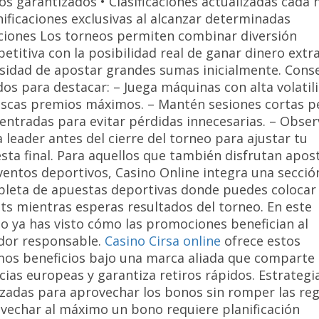
ios garantizados • Clasificaciones actualizadas cada 
nificaciones exclusivas al alcanzar determinadas
ciones Los torneos permiten combinar diversión
etitiva con la posibilidad real de ganar dinero extra
sidad de apostar grandes sumas inicialmente. Cons
dos para destacar: – Juega máquinas con alta volatil
uscas premios máximos. – Mantén sesiones cortas p
entradas para evitar pérdidas innecesarias. – Obser
a leader antes del cierre del torneo para ajustar tu
sta final. Para aquellos que también disfrutan apos
ventos deportivos, Casino Online integra una secció
leta de apuestas deportivas donde puedes colocar
ets mientras esperas resultados del torneo. En este
o ya has visto cómo las promociones benefician al
dor responsable.
Casino Cirsa online
ofrece estos
os beneficios bajo una marca aliada que comparte
ncias europeas y garantiza retiros rápidos. Estrategi
zadas para aprovechar los bonos sin romper las reg
vechar al máximo un bono requiere planificación