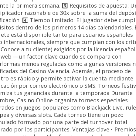
nte la primera semana. 3️⃣ Requisitos de apuesta: U
iplicador razonable de 30x sobre la suma del depósi
ficación. 4️⃣ Tiempo limitado: El jugador debe cumpli
isitos dentro de los primeros 14 días calendariales. 
ete está disponible tanto para usuarios españoles
 internacionales, siempre que cumplan con los crit
(Conoce a tu cliente) exigidos por la licencia español
o web — un factor clave cuando se compara con
aformas menos reguladas como algunas versiones 
ificadas del Casino Valencia. Además, el proceso de
stro es rápido y permite activar la cuenta mediante
ficación por correo electrónico o SMS. Torneos festiv
miza tus ganancias durante la temporada Durante
embre, Casino Online organiza torneos especiales
rados en juegos populares como Blackjack Live, rul
pea y diversas slots. Cada torneo tiene un pozo
ulado formado por una parte del turnover total
rado por los participantes. Ventajas clave • Premios