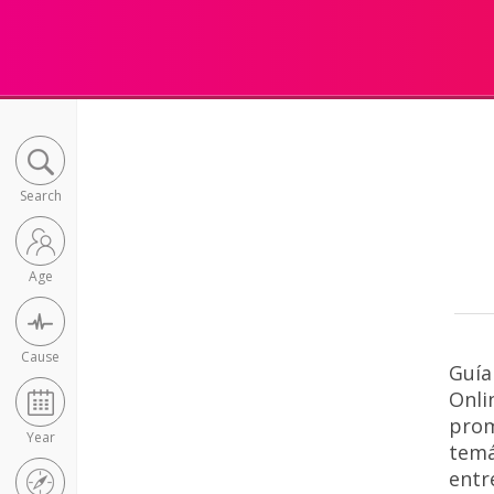
Search
Age
Cause
Guía
Onli
prom
Year
temá
entr