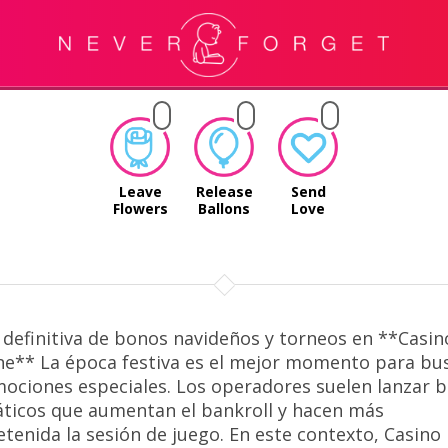
Leave
Release
Send
Flowers
Ballons
Love
 definitiva de bonos navideños y torneos en **Casin
ne** La época festiva es el mejor momento para bu
ociones especiales. Los operadores suelen lanzar 
ticos que aumentan el bankroll y hacen más
etenida la sesión de juego. En este contexto, Casino