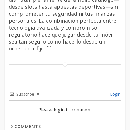
desde slots hasta apuestas deportivas—sin
comprometer tu seguridad ni tus finanzas
personales. La combinación perfecta entre
tecnología avanzada y compromiso
regulatorio hace que jugar desde tu móvil
sea tan seguro como hacerlo desde un
ordenador fijo. ```
Subscribe
Login
Please login to comment
0
COMMENTS