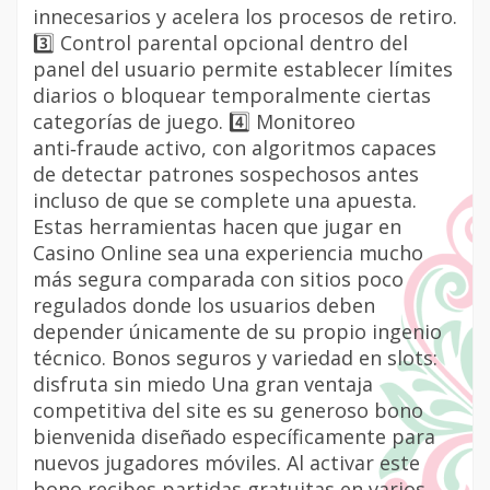
innecesarios y acelera los procesos de retiro.
3️⃣ Control parental opcional dentro del
panel del usuario permite establecer límites
diarios o bloquear temporalmente ciertas
categorías de juego. 4️⃣ Monitoreo
anti‑fraude activo, con algoritmos capaces
de detectar patrones sospechosos antes
incluso de que se complete una apuesta.
Estas herramientas hacen que jugar en
Casino Online sea una experiencia mucho
más segura comparada con sitios poco
regulados donde los usuarios deben
depender únicamente de su propio ingenio
técnico. Bonos seguros y variedad en slots:
disfruta sin miedo Una gran ventaja
competitiva del site es su generoso bono
bienvenida diseñado específicamente para
nuevos jugadores móviles. Al activar este
bono recibes partidas gratuitas en varios