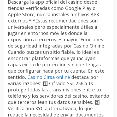
Descarga la app oficial del casino desde
tiendas verificadas como Google Play o
Apple Store; nunca instales archivos APK
externos.* *Estas recomendaciones son
universales pero especialmente útiles al
jugar en entornos móviles donde la
exposición a terceros es mayor. Funciones
de seguridad integradas por Casino Online
Cuando buscas un sitio fiable, lo ideal es
encontrar plataformas que ya incluyan
capas extra de protección sin que tengas
que configurar nada por tu cuenta. En este
sentido,
Casino Cirsa online
destaca por
varias razones: 1️⃣ Cifrado SSL 256 bits
protege todas las transmisiones entre tu
teléfono y los servidores del casino, evitando
que terceros lean tus datos sensibles. 2️⃣
Verificación KYC automatizada, lo que
reduce la necesidad de enviar documentos