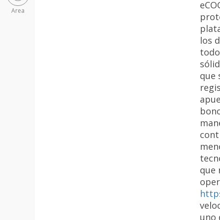
eCOG
Area
prot
plat
los 
todo
sóli
que 
regi
apue
bono
mane
cont
meno
tecn
que 
oper
http
velo
uno 