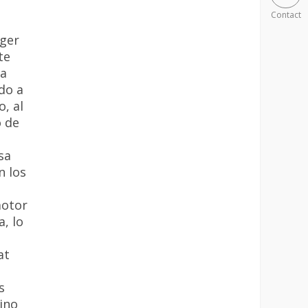
Contact
eger
te
ra
do a
, al
o de
sa
n los
motor
, lo
at
s
sino