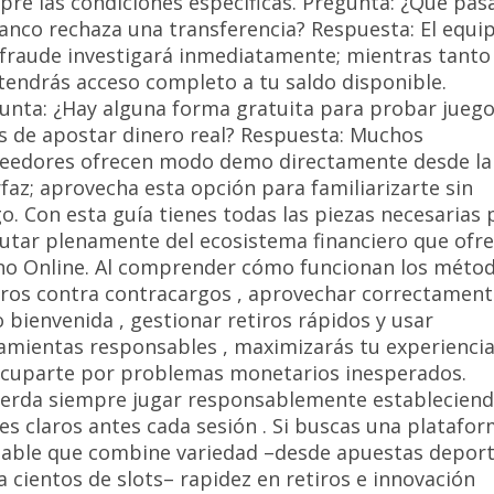
pre las condiciones específicas. Pregunta: ¿Qué pasa
anco rechaza una transferencia? Respuesta: El equi
‑fraude investigará inmediatamente; mientras tanto
endrás acceso completo a tu saldo disponible.
unta: ¿Hay alguna forma gratuita para probar jueg
s de apostar dinero real? Respuesta: Muchos
eedores ofrecen modo demo directamente desde la
rfaz; aprovecha esta opción para familiarizarte sin
go. Con esta guía tienes todas las piezas necesarias 
rutar plenamente del ecosistema financiero que ofr
no Online. Al comprender cómo funcionan los méto
ros contra contracargos , aprovechar correctament
 bienvenida , gestionar retiros rápidos y usar
amientas responsables , maximizarás tu experiencia
cuparte por problemas monetarios inesperados.
erda siempre jugar responsablemente establecien
tes claros antes cada sesión . Si buscas una platafo
iable que combine variedad –desde apuestas deport
a cientos de slots– rapidez en retiros e innovación