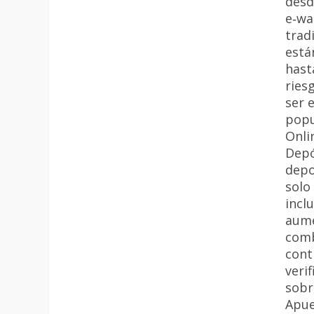
desd
e‑wa
trad
está
hast
ries
ser 
popu
Onli
Depó
depo
solo
incl
aume
comb
cont
veri
sobr
Apue