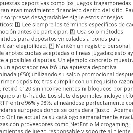
apuestas deportivas como los juegos tragamonedas
ran gran movimiento financiero dentro del sitio. Pa
ar sorpresas desagradables sigue estos consejos
ticos: 1️⃣ Lee siempre los términos específicos de ca
oción antes de participar. 2️⃣ Usa solo métodos
itidos para depósitos vinculados a bonos para
ntizar elegibilidad. 3️⃣ Mantén un registro personal
e anotes cuotas aceptadas o líneas jugadas; esto a
te a posibles disputas. Un ejemplo concreto muestr
 un apostador realizó una apuesta deportiva
inada (€50) utilizando su saldo promocional despu
primer depósito; tras cumplir con un requisito razo
), retiró €120 sin inconvenientes ni bloqueos por par
equipo anti‑fraude. Los slots disponibles incluyen tít
RTP entre 96% y 98%, alineándose perfectamente co
ndares europeos donde se considera “justo”. Además
no Online actualiza su catálogo semanalmente graci
nzas con proveedores como NetEnt o Microgaming.
amientas de juego responsable y soporte al cliente