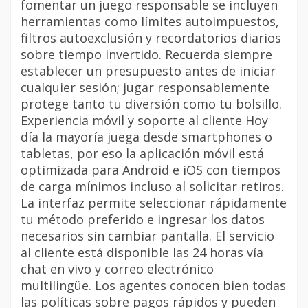
fomentar un juego responsable se incluyen
herramientas como límites autoimpuestos,
filtros autoexclusión y recordatorios diarios
sobre tiempo invertido. Recuerda siempre
establecer un presupuesto antes de iniciar
cualquier sesión; jugar responsablemente
protege tanto tu diversión como tu bolsillo.
Experiencia móvil y soporte al cliente Hoy
día la mayoría juega desde smartphones o
tabletas, por eso la aplicación móvil está
optimizada para Android e iOS con tiempos
de carga mínimos incluso al solicitar retiros.
La interfaz permite seleccionar rápidamente
tu método preferido e ingresar los datos
necesarios sin cambiar pantalla. El servicio
al cliente está disponible las 24 horas vía
chat en vivo y correo electrónico
multilingüe. Los agentes conocen bien todas
las políticas sobre pagos rápidos y pueden