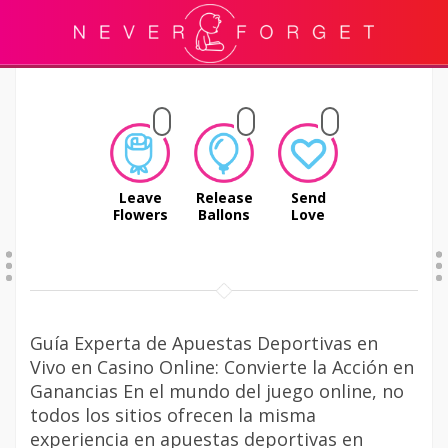
Leave
Release
Send
Flowers
Ballons
Love
Guía Experta de Apuestas Deportivas en
Vivo en Casino Online: Convierte la Acción en
Ganancias En el mundo del juego online, no
todos los sitios ofrecen la misma
experiencia en apuestas deportivas en