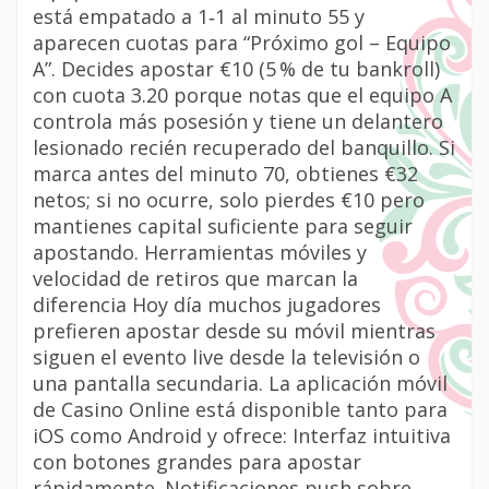
está empatado a 1‑1 al minuto 55 y
aparecen cuotas para “Próximo gol – Equipo
A”. Decides apostar €10 (5 % de tu bankroll)
con cuota 3.20 porque notas que el equipo A
controla más posesión y tiene un delantero
lesionado recién recuperado del banquillo. Si
marca antes del minuto 70, obtienes €32
netos; si no ocurre, solo pierdes €10 pero
mantienes capital suficiente para seguir
apostando. Herramientas móviles y
velocidad de retiros que marcan la
diferencia Hoy día muchos jugadores
prefieren apostar desde su móvil mientras
siguen el evento live desde la televisión o
una pantalla secundaria. La aplicación móvil
de Casino Online está disponible tanto para
iOS como Android y ofrece: Interfaz intuitiva
con botones grandes para apostar
rápidamente. Notificaciones push sobre