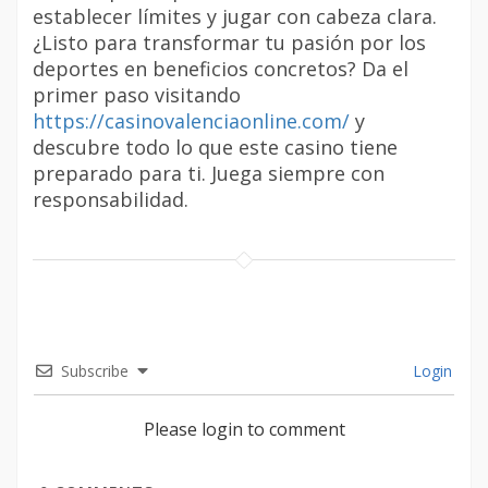
establecer límites y jugar con cabeza clara.
¿Listo para transformar tu pasión por los
deportes en beneficios concretos? Da el
primer paso visitando
https://casinovalenciaonline.com/
y
descubre todo lo que este casino tiene
preparado para ti. Juega siempre con
responsabilidad.
Subscribe
Login
Please login to comment