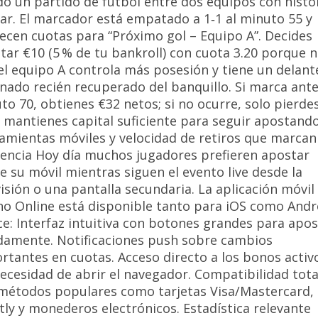
do un partido de fútbol entre dos equipos con histor
lar. El marcador está empatado a 1‑1 al minuto 55 y
ecen cuotas para “Próximo gol – Equipo A”. Decides
tar €10 (5 % de tu bankroll) con cuota 3.20 porque 
el equipo A controla más posesión y tiene un delant
onado recién recuperado del banquillo. Si marca ante
to 70, obtienes €32 netos; si no ocurre, solo pierde
 mantienes capital suficiente para seguir apostando
amientas móviles y velocidad de retiros que marcan
rencia Hoy día muchos jugadores prefieren apostar
e su móvil mientras siguen el evento live desde la
visión o una pantalla secundaria. La aplicación móvil
no Online está disponible tanto para iOS como Andr
ce: Interfaz intuitiva con botones grandes para apos
damente. Notificaciones push sobre cambios
rtantes en cuotas. Acceso directo a los bonos activ
necesidad de abrir el navegador. Compatibilidad tota
métodos populares como tarjetas Visa/Mastercard,
tly y monederos electrónicos. Estadística relevante