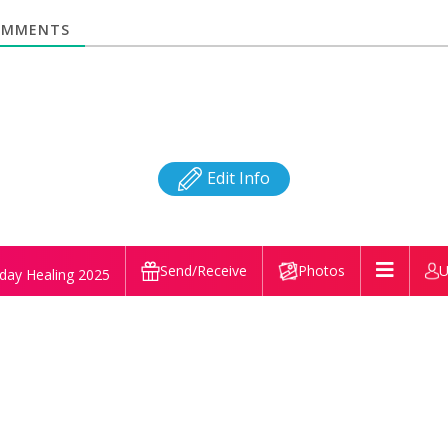
MMENTS
Edit Info
Send/Receive
Photos
U
iday Healing 2025