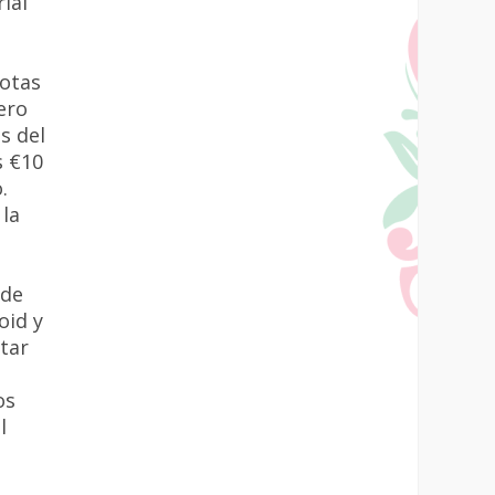
ial
notas
ero
s del
s €10
.
 la
 de
oid y
tar
os
l