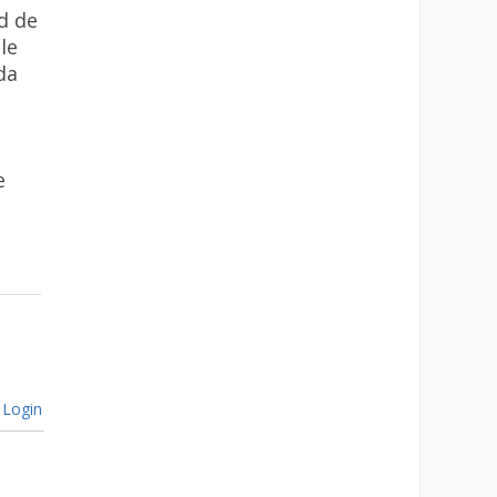
d de
le
da
e
Login