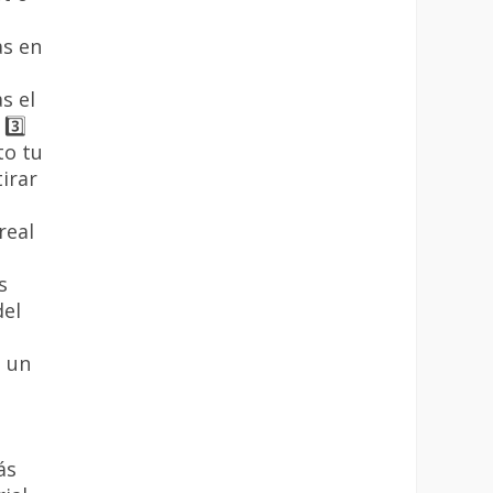
as en
s el
3️⃣
to tu
irar
real
s
del
s un
ás