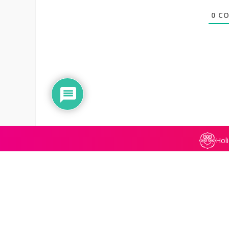
0
CO
Hol