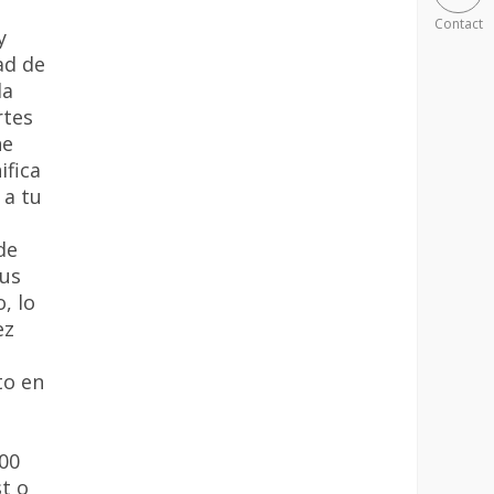
Contact
y
ad de
la
rtes
ne
ifica
 a tu
de
sus
, lo
ez
to en
500
t o