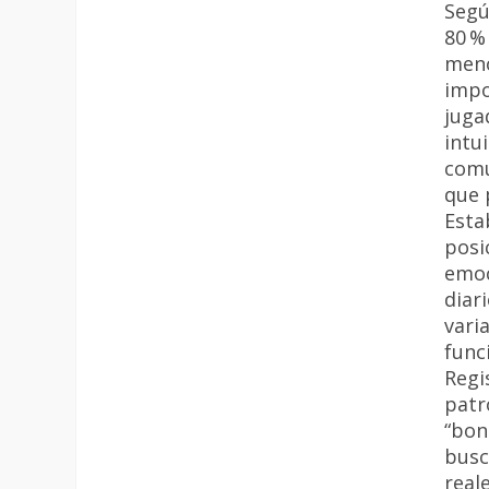
Segú
80 %
meno
impo
juga
intu
comu
que 
Esta
posi
emoc
diari
vari
func
Regi
patr
“bon
busc
real