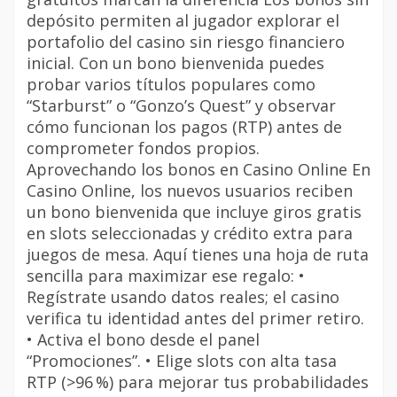
depósito permiten al jugador explorar el
portafolio del casino sin riesgo financiero
inicial. Con un bono bienvenida puedes
probar varios títulos populares como
“Starburst” o “Gonzo’s Quest” y observar
cómo funcionan los pagos (RTP) antes de
comprometer fondos propios.
Aprovechando los bonos en Casino Online En
Casino Online, los nuevos usuarios reciben
un bono bienvenida que incluye giros gratis
en slots seleccionadas y crédito extra para
juegos de mesa. Aquí tienes una hoja de ruta
sencilla para maximizar ese regalo: •
Regístrate usando datos reales; el casino
verifica tu identidad antes del primer retiro.
• Activa el bono desde el panel
“Promociones”. • Elige slots con alta tasa
RTP (>96 %) para mejorar tus probabilidades