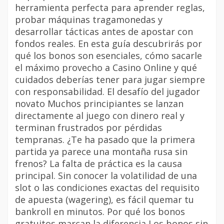
herramienta perfecta para aprender reglas,
probar máquinas tragamonedas y
desarrollar tácticas antes de apostar con
fondos reales. En esta guía descubrirás por
qué los bonos son esenciales, cómo sacarle
el máximo provecho a Casino Online y qué
cuidados deberías tener para jugar siempre
con responsabilidad. El desafío del jugador
novato Muchos principiantes se lanzan
directamente al juego con dinero real y
terminan frustrados por pérdidas
tempranas. ¿Te ha pasado que la primera
partida ya parece una montaña rusa sin
frenos? La falta de práctica es la causa
principal. Sin conocer la volatilidad de una
slot o las condiciones exactas del requisito
de apuesta (wagering), es fácil quemar tu
bankroll en minutos. Por qué los bonos
gratuitos marcan la diferencia Los bonos sin