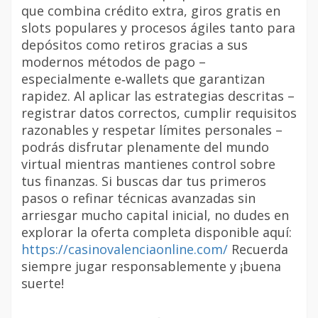
que combina crédito extra, giros gratis en
slots populares y procesos ágiles tanto para
depósitos como retiros gracias a sus
modernos métodos de pago –
especialmente e‑wallets que garantizan
rapidez. Al aplicar las estrategias descritas –
registrar datos correctos, cumplir requisitos
razonables y respetar límites personales –
podrás disfrutar plenamente del mundo
virtual mientras mantienes control sobre
tus finanzas. Si buscas dar tus primeros
pasos o refinar técnicas avanzadas sin
arriesgar mucho capital inicial, no dudes en
explorar la oferta completa disponible aquí:
https://casinovalenciaonline.com/
Recuerda
siempre jugar responsablemente y ¡buena
suerte!