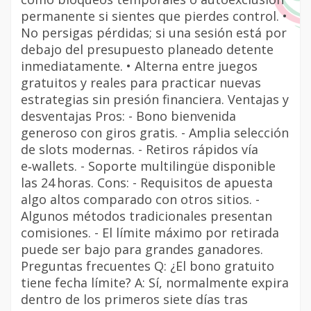
permanente si sientes que pierdes control. •
No persigas pérdidas; si una sesión está por
debajo del presupuesto planeado detente
inmediatamente. • Alterna entre juegos
gratuitos y reales para practicar nuevas
estrategias sin presión financiera. Ventajas y
desventajas Pros: - Bono bienvenida
generoso con giros gratis. - Amplia selección
de slots modernas. - Retiros rápidos vía
e‑wallets. - Soporte multilingüe disponible
las 24 horas. Cons: - Requisitos de apuesta
algo altos comparado con otros sitios. -
Algunos métodos tradicionales presentan
comisiones. - El límite máximo por retirada
puede ser bajo para grandes ganadores.
Preguntas frecuentes Q: ¿El bono gratuito
tiene fecha límite? A: Sí, normalmente expira
dentro de los primeros siete días tras