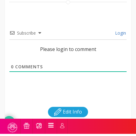
Subscribe
Login
Please login to comment
0
COMMENTS
Edit Info