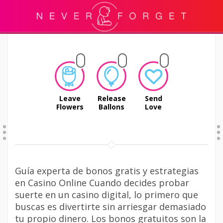
Leave
Release
Send
Flowers
Ballons
Love
Guía experta de bonos gratis y estrategias
en Casino Online Cuando decides probar
suerte en un casino digital, lo primero que
buscas es divertirte sin arriesgar demasiado
tu propio dinero. Los bonos gratuitos son la