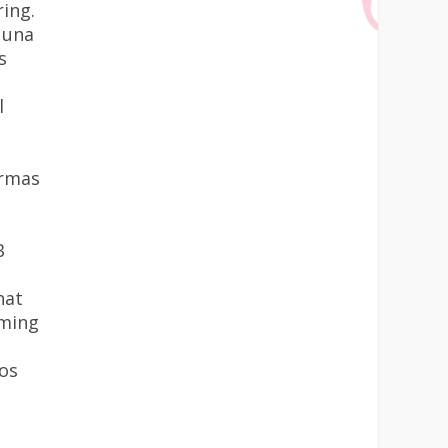
ring.
 una
s
l
ormas
,
B
s
hat
aming
os