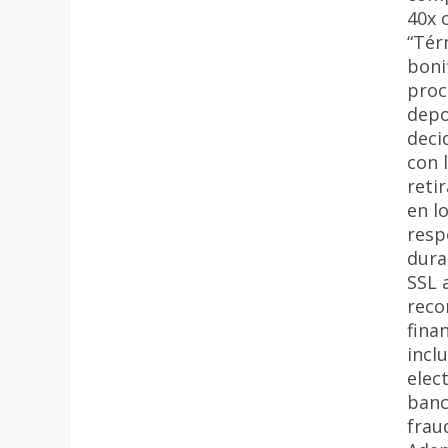
40x 
“Tér
boni
proc
depo
deci
con 
reti
en l
resp
dura
SSL 
reco
fina
incl
elec
banc
frau