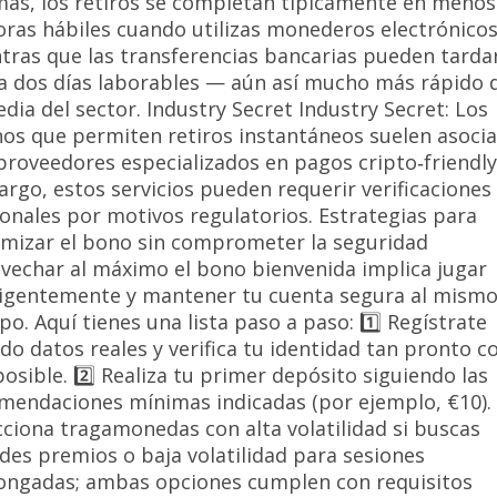
ás, los retiros se completan típicamente en menos
oras hábiles cuando utilizas monederos electrónicos
tras que las transferencias bancarias pueden tarda
a dos días laborables — aún así mucho más rápido 
edia del sector. Industry Secret Industry Secret: Los
nos que permiten retiros instantáneos suelen asoci
proveedores especializados en pagos cripto‑friendly;
rgo, estos servicios pueden requerir verificaciones
ionales por motivos regulatorios. Estrategias para
mizar el bono sin comprometer la seguridad
vechar al máximo el bono bienvenida implica jugar
ligentemente y mantener tu cuenta segura al mism
po. Aquí tienes una lista paso a paso: 1️⃣ Regístrate
do datos reales y verifica tu identidad tan pronto 
posible. 2️⃣ Realiza tu primer depósito siguiendo las
mendaciones mínimas indicadas (por ejemplo, €10). 
cciona tragamonedas con alta volatilidad si buscas
des premios o baja volatilidad para sesiones
ongadas; ambas opciones cumplen con requisitos