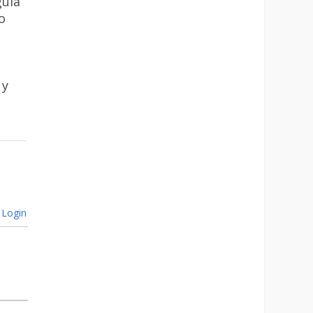
guía
o
 y
Login