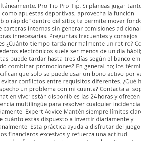
ltáneamente. Pro Tip Pro Tip: Si planeas jugar tant
s como apuestas deportivas, aprovecha la función
bio rápido” dentro del sitio; te permite mover fond
e carteras internas sin generar comisiones adicional
ras innecesarias. Preguntas frecuentes y consejos
les ¿Cuánto tiempo tarda normalmente un retiro? C
deros electrónicos suele ser menos de un día hábil
etas puede tardar hasta tres días según el banco em
do combinar promociones? En general no; los térm
cifican que solo se puede usar un bono activo por v
 evitar conflictos entre requisitos diferentes. ¿Qué 
ospecho un problema con mi cuenta? Contacta al so
chat en vivo; están disponibles las 24 horas y ofrecen
tencia multilingüe para resolver cualquier incidencia
damente. Expert Advice Mantén siempre límites clar
e cuánto estás dispuesto a invertir diariamente y
nalmente. Esta práctica ayuda a disfrutar del juego
gos financieros excesivos y refuerza una actitud