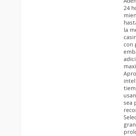
Adem
24 h
mien
hast
la m
casi
con 
emba
adic
maxi
Apro
inte
tiem
usan
sea 
reco
Sele
gran
prol