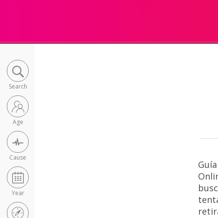
Search
Age
Cause
Guía
Onli
busc
Year
tent
reti