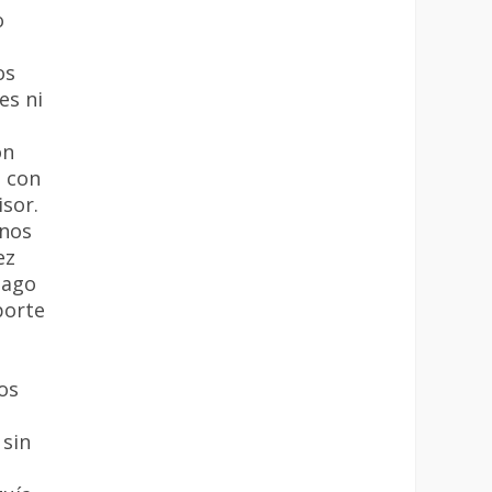
o
os
es ni
on
; con
isor.
inos
ez
hago
porte
os
 sin