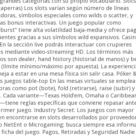
 grandes categorías con su propio vocabulario. Slots
gaperras) Los slots varían según número de líneas
doras, símbolos especiales como wilds o scatter, y
as bonus interactivas. Un juego popular como
rburst” tiene alta volatilidad baja‑media y ofrece pa
uentes gracias a sus símbolos wild expansivos. Casi
 En la sección live podrás interactuar con crupieres
es mediante video‑streaming HD. Los términos más
os son dealer, hand history (historial de manos) y b
t (límite mínimo/máximo por apuesta). La experienci
eja a estar en una mesa física sin salir casa. Póker 
s juegos table‑top En las mesas virtuales se emple
bras como pot (bote), fold (retirarse), raise (subir) y
in. Cada variante—Texas Hold’em, Omaha o Caribbea
—tiene reglas específicas que conviene repasar ant
primer juego. Industry Secret: Los juegos con mayor
en encontrarse en slots desarrollados por proveedo
 NetEnt o Microgaming; busca siempre esa inform
a ficha del juego. Pagos, Retiradas y Seguridad Nadie