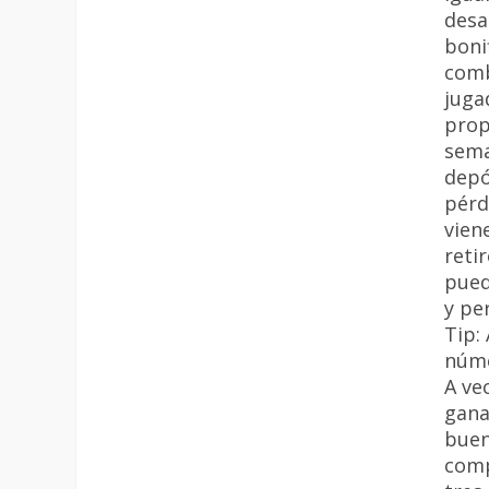
desa
boni
comb
juga
prop
sema
depó
pérd
vien
reti
pued
y pe
Tip:
núme
A ve
gana
buen
comp