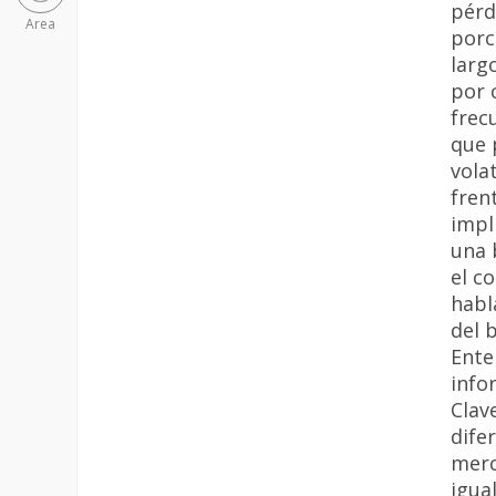
pérd
Area
porc
larg
por 
frec
que 
vola
fren
impl
una 
el c
habl
del 
Ente
info
Clav
dife
merc
igua