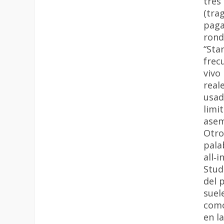
tres
(tra
paga
rond
“Sta
frec
vivo
real
usad
limi
asem
Otro
pala
all‑
Stud
del 
suel
como
en l