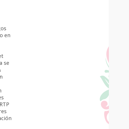
gos
no en
et
a se
&
an
n
es
 RTP
res
ación