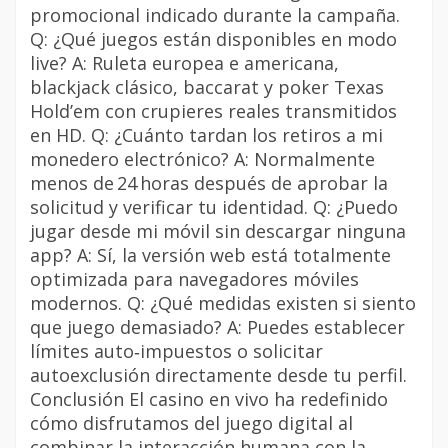
promocional indicado durante la campaña.
Q: ¿Qué juegos están disponibles en modo
live? A: Ruleta europea e americana,
blackjack clásico, baccarat y poker Texas
Hold’em con crupieres reales transmitidos
en HD. Q: ¿Cuánto tardan los retiros a mi
monedero electrónico? A: Normalmente
menos de 24 horas después de aprobar la
solicitud y verificar tu identidad. Q: ¿Puedo
jugar desde mi móvil sin descargar ninguna
app? A: Sí, la versión web está totalmente
optimizada para navegadores móviles
modernos. Q: ¿Qué medidas existen si siento
que juego demasiado? A: Puedes establecer
límites auto‑impuestos o solicitar
autoexclusión directamente desde tu perfil.
Conclusión El casino en vivo ha redefinido
cómo disfrutamos del juego digital al
combinar la interacción humana con la