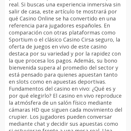
real. Si buscas una experiencia inmersiva sin
salir de casa, este artículo te mostrará por
qué Casino Online se ha convertido en una
referencia para jugadores españoles. En
comparación con otras plataformas como
Sportium o el clásico Casino Cirsa seguro, la
oferta de juegos en vivo de este casino
destaca por su variedad y por la rapidez con
la que procesa los pagos. Además, su bono
bienvenida supera al promedio del sector y
está pensado para quienes apuestan tanto
en slots como en apuestas deportivas.
Fundamentos del casino en vivo: ¿Qué es y
por qué elegirlo? El casino en vivo reproduce
la atmósfera de un salón físico mediante
cámaras HD que siguen cada movimiento del
crupier. Los jugadores pueden conversar
mediante chat y decidir sus apuestas como
si estuvieran frente a una mesa real. Una