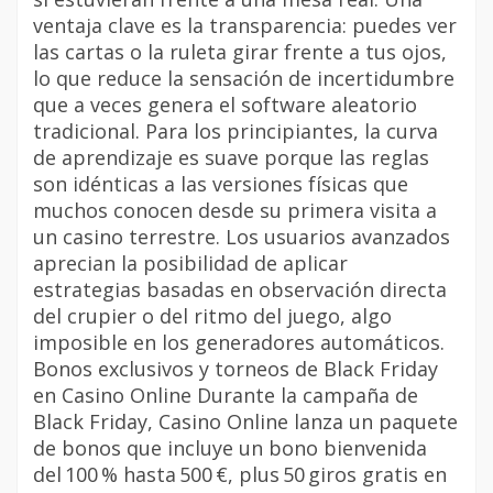
ventaja clave es la transparencia: puedes ver
las cartas o la ruleta girar frente a tus ojos,
lo que reduce la sensación de incertidumbre
que a veces genera el software aleatorio
tradicional. Para los principiantes, la curva
de aprendizaje es suave porque las reglas
son idénticas a las versiones físicas que
muchos conocen desde su primera visita a
un casino terrestre. Los usuarios avanzados
aprecian la posibilidad de aplicar
estrategias basadas en observación directa
del crupier o del ritmo del juego, algo
imposible en los generadores automáticos.
Bonos exclusivos y torneos de Black Friday
en Casino Online Durante la campaña de
Black Friday, Casino Online lanza un paquete
de bonos que incluye un bono bienvenida
del 100 % hasta 500 €, plus 50 giros gratis en