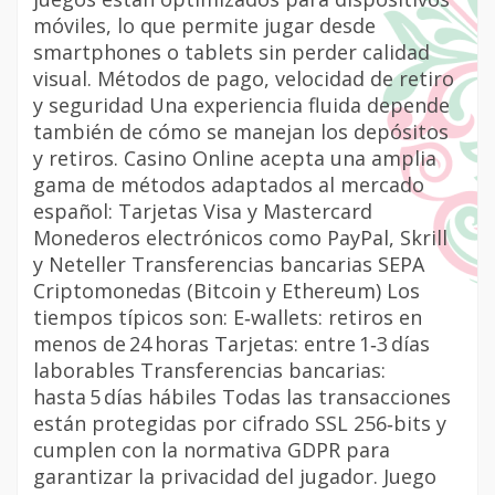
móviles, lo que permite jugar desde
smartphones o tablets sin perder calidad
visual. Métodos de pago, velocidad de retiro
y seguridad Una experiencia fluida depende
también de cómo se manejan los depósitos
y retiros. Casino Online acepta una amplia
gama de métodos adaptados al mercado
español: Tarjetas Visa y Mastercard
Monederos electrónicos como PayPal, Skrill
y Neteller Transferencias bancarias SEPA
Criptomonedas (Bitcoin y Ethereum) Los
tiempos típicos son: E‑wallets: retiros en
menos de 24 horas Tarjetas: entre 1‑3 días
laborables Transferencias bancarias:
hasta 5 días hábiles Todas las transacciones
están protegidas por cifrado SSL 256‑bits y
cumplen con la normativa GDPR para
garantizar la privacidad del jugador. Juego