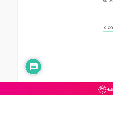
Su
0
CO
Hol