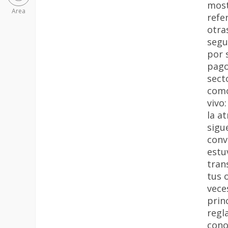
most
Area
refe
otra
segu
por 
pago
sect
como
vivo
la a
sigu
conv
estu
tran
tus 
vece
prin
regl
cono