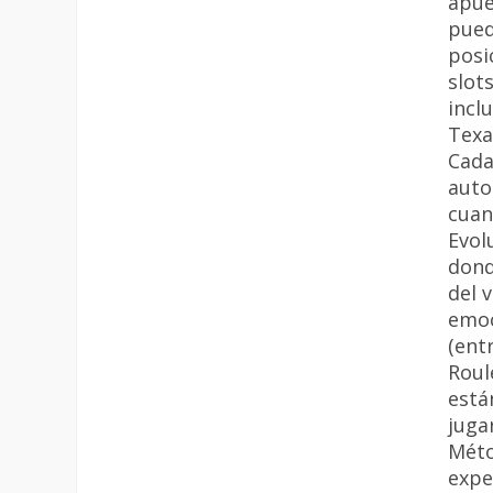
apue
pued
posi
slot
incl
Texa
Cada
auto
cuan
Evol
dond
del 
emoci
(ent
Roul
está
juga
Méto
expe