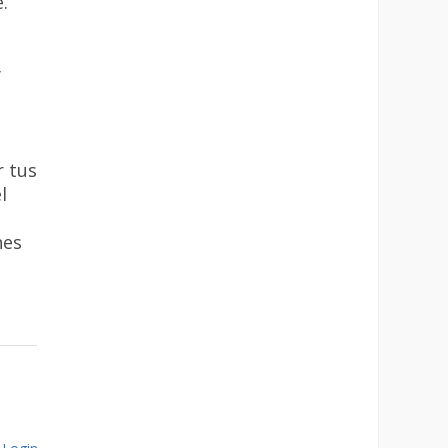
.
y
r tus
l
nes