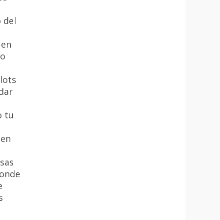
 del
 en
no
lots
dar
o tu
 en
esas
donde
e
s