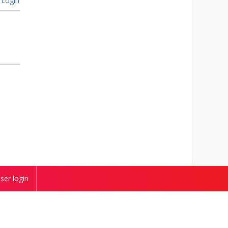
Login
ser login