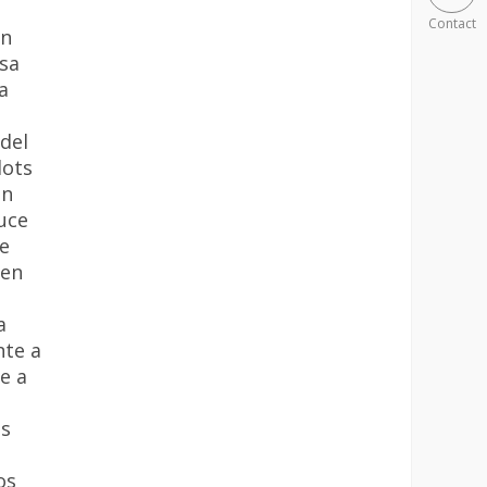
Contact
on
rsa
a
del
lots
en
duce
e
den
a
nte a
e a
as
os