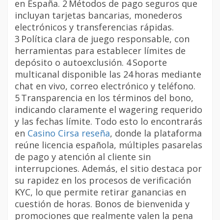
en España. 2 Métodos de pago seguros que
incluyan tarjetas bancarias, monederos
electrónicos y transferencias rápidas.
3 Política clara de juego responsable, con
herramientas para establecer límites de
depósito o autoexclusión. 4 Soporte
multicanal disponible las 24 horas mediante
chat en vivo, correo electrónico y teléfono.
5 Transparencia en los términos del bono,
indicando claramente el wagering requerido
y las fechas límite. Todo esto lo encontrarás
en
Casino Cirsa reseña
, donde la plataforma
reúne licencia española, múltiples pasarelas
de pago y atención al cliente sin
interrupciones. Además, el sitio destaca por
su rapidez en los procesos de verificación
KYC, lo que permite retirar ganancias en
cuestión de horas. Bonos de bienvenida y
promociones que realmente valen la pena