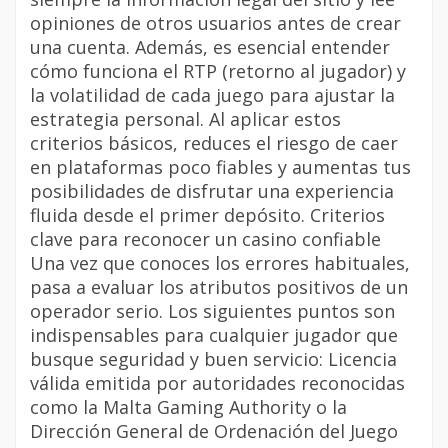
opiniones de otros usuarios antes de crear
una cuenta. Además, es esencial entender
cómo funciona el RTP (retorno al jugador) y
la volatilidad de cada juego para ajustar la
estrategia personal. Al aplicar estos
criterios básicos, reduces el riesgo de caer
en plataformas poco fiables y aumentas tus
posibilidades de disfrutar una experiencia
fluida desde el primer depósito. Criterios
clave para reconocer un casino confiable
Una vez que conoces los errores habituales,
pasa a evaluar los atributos positivos de un
operador serio. Los siguientes puntos son
indispensables para cualquier jugador que
busque seguridad y buen servicio: Licencia
válida emitida por autoridades reconocidas
como la Malta Gaming Authority o la
Dirección General de Ordenación del Juego