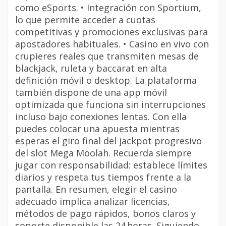
como eSports. • Integración con Sportium,
lo que permite acceder a cuotas
competitivas y promociones exclusivas para
apostadores habituales. • Casino en vivo con
crupieres reales que transmiten mesas de
blackjack, ruleta y baccarat en alta
definición móvil o desktop. La plataforma
también dispone de una app móvil
optimizada que funciona sin interrupciones
incluso bajo conexiones lentas. Con ella
puedes colocar una apuesta mientras
esperas el giro final del jackpot progresivo
del slot Mega Moolah. Recuerda siempre
jugar con responsabilidad: establece límites
diarios y respeta tus tiempos frente a la
pantalla. En resumen, elegir el casino
adecuado implica analizar licencias,
métodos de pago rápidos, bonos claros y
soporte disponible las 24 horas. Siguiendo