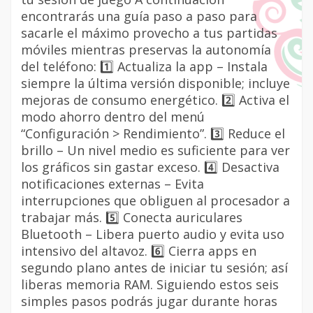
encontrarás una guía paso a paso para
sacarle el máximo provecho a tus partidas
móviles mientras preservas la autonomía
del teléfono: 1️⃣ Actualiza la app – Instala
siempre la última versión disponible; incluye
mejoras de consumo energético. 2️⃣ Activa el
modo ahorro dentro del menú
“Configuración > Rendimiento”. 3️⃣ Reduce el
brillo – Un nivel medio es suficiente para ver
los gráficos sin gastar exceso. 4️⃣ Desactiva
notificaciones externas – Evita
interrupciones que obliguen al procesador a
trabajar más. 5️⃣ Conecta auriculares
Bluetooth – Libera puerto audio y evita uso
intensivo del altavoz. 6️⃣ Cierra apps en
segundo plano antes de iniciar tu sesión; así
liberas memoria RAM. Siguiendo estos seis
simples pasos podrás jugar durante horas