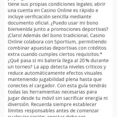
tiene sus propias condiciones legales; abrir
una cuenta en Casino Online es rápido e
incluye verificación sencilla mediante
documento oficial. ¿Puedo usar mi bono
bienvenida junto a promociones deportivas?
¡Claro! Además del bono tradicional, Casino
Online colabora con Sportium, permitiendo
combinar apuestas deportivas con créditos
extra cuando cumples ciertos requisitos.*
¿Qué pasa si mi batería llega al 20 % durante
un torneo? La app detecta niveles críticos y
reduce automáticamente efectos visuales
manteniendo jugabilidad plena hasta que
conectes el cargador. Con esta guía tendrás
todas las herramientas necesarias para
jugar desde tu móvil sin sacrificar energía ni
diversión. Recuerda siempre establecer
límites responsables antes de comenzar
cualquier sesión; apostar debe ser