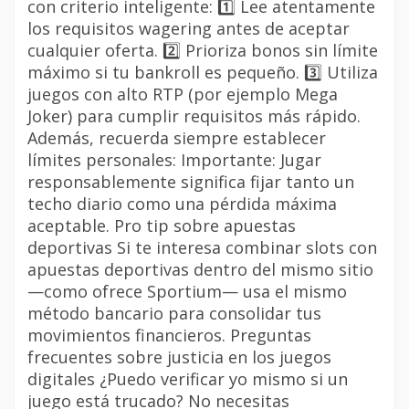
con criterio inteligente: 1️⃣ Lee atentamente
los requisitos wagering antes de aceptar
cualquier oferta. 2️⃣ Prioriza bonos sin límite
máximo si tu bankroll es pequeño. 3️⃣ Utiliza
juegos con alto RTP (por ejemplo Mega
Joker) para cumplir requisitos más rápido.
Además, recuerda siempre establecer
límites personales: Importante: Jugar
responsablemente significa fijar tanto un
techo diario como una pérdida máxima
aceptable. Pro tip sobre apuestas
deportivas Si te interesa combinar slots con
apuestas deportivas dentro del mismo sitio
—como ofrece Sportium— usa el mismo
método bancario para consolidar tus
movimientos financieros. Preguntas
frecuentes sobre justicia en los juegos
digitales ¿Puedo verificar yo mismo si un
juego está trucado? No necesitas