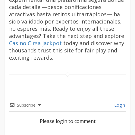
cada detalle —desde bonificaciones
atractivas hasta retiros ultrarrápidos— ha
sido validado por expertos internacionales,
no esperes más. Ready to enjoy all these
advantages? Take the next step and explore
Casino Cirsa jackpot
today and discover why
thousands trust this site for fair play and
exciting rewards.
Subscribe
Login
Please login to comment