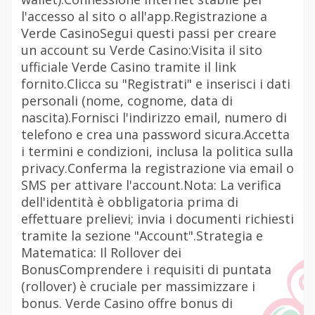
l'accesso al sito o all'app.Registrazione a
Verde CasinoSegui questi passi per creare
un account su Verde Casino:Visita il sito
ufficiale Verde Casino tramite il link
fornito.Clicca su "Registrati" e inserisci i dati
personali (nome, cognome, data di
nascita).Fornisci l'indirizzo email, numero di
telefono e crea una password sicura.Accetta
i termini e condizioni, inclusa la politica sulla
privacy.Conferma la registrazione via email o
SMS per attivare l'account.Nota: La verifica
dell'identità è obbligatoria prima di
effettuare prelievi; invia i documenti richiesti
tramite la sezione "Account".Strategia e
Matematica: Il Rollover dei
BonusComprendere i requisiti di puntata
(rollover) è cruciale per massimizzare i
bonus. Verde Casino offre bonus di