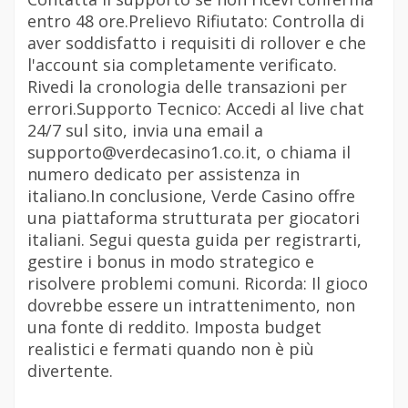
entro 48 ore.Prelievo Rifiutato: Controlla di
aver soddisfatto i requisiti di rollover e che
l'account sia completamente verificato.
Rivedi la cronologia delle transazioni per
errori.Supporto Tecnico: Accedi al live chat
24/7 sul sito, invia una email a
supporto@verdecasino1.co.it, o chiama il
numero dedicato per assistenza in
italiano.In conclusione, Verde Casino offre
una piattaforma strutturata per giocatori
italiani. Segui questa guida per registrarti,
gestire i bonus in modo strategico e
risolvere problemi comuni. Ricorda: Il gioco
dovrebbe essere un intrattenimento, non
una fonte di reddito. Imposta budget
realistici e fermati quando non è più
divertente.