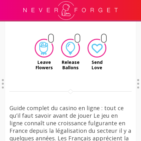
Leave
Release
Send
Flowers
Ballons
Love
Guide complet du casino en ligne : tout ce
qu’il faut savoir avant de jouer Le jeu en
ligne connaît une croissance fulgurante en
France depuis la légalisation du secteur il y a
quelques années. Les Français apprécient la