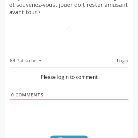
Subscribe
Login
Please login to comment
0
COMMENTS