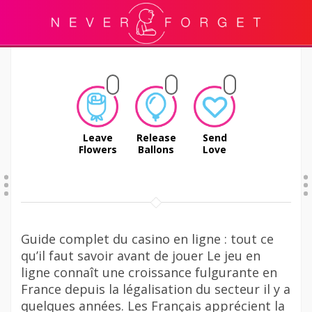
Leave
Release
Send
Flowers
Ballons
Love
Guide complet du casino en ligne : tout ce
qu’il faut savoir avant de jouer Le jeu en
ligne connaît une croissance fulgurante en
France depuis la légalisation du secteur il y a
quelques années. Les Français apprécient la