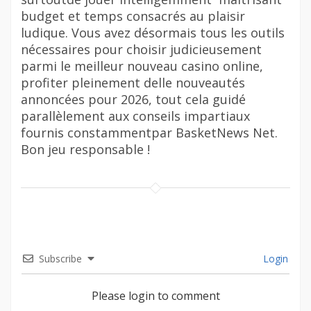
Subscribe
Login
Please login to comment