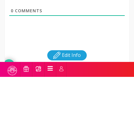
0
COMMENTS
Edit Info