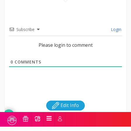
Subscribe
Login
Please login to comment
0
COMMENTS
Edit Info