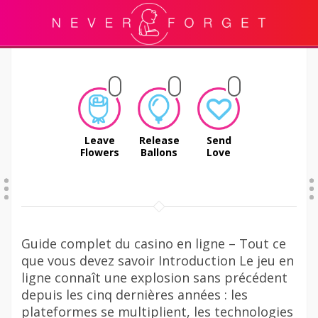
Leave
Release
Send
Flowers
Ballons
Love
Guide complet du casino en ligne – Tout ce
que vous devez savoir Introduction Le jeu en
ligne connaît une explosion sans précédent
depuis les cinq dernières années : les
plateformes se multiplient, les technologies