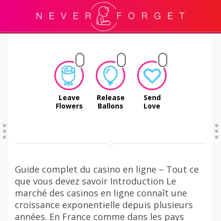
Leave
Release
Send
Flowers
Ballons
Love
Guide complet du casino en ligne – Tout ce
que vous devez savoir Introduction Le
marché des casinos en ligne connaît une
croissance exponentielle depuis plusieurs
années. En France comme dans les pays