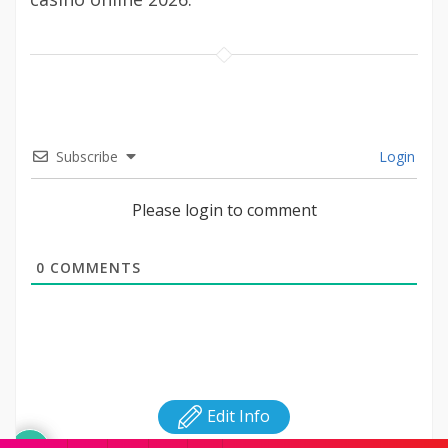
Subscribe
Login
Please login to comment
0
COMMENTS
Edit Info