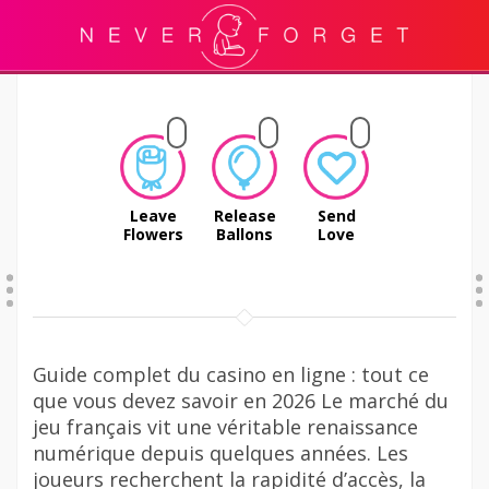
Leave
Release
Send
Flowers
Ballons
Love
Guide complet du casino en ligne : tout ce
que vous devez savoir en 2026 Le marché du
jeu français vit une véritable renaissance
numérique depuis quelques années. Les
joueurs recherchent la rapidité d’accès, la