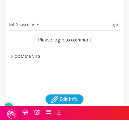
Subscribe
Login
Please login to comment
0
COMMENTS
Edit Info